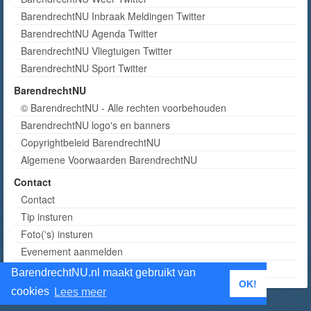
BarendrechtNU Inbraak Meldingen Twitter
BarendrechtNU Agenda Twitter
BarendrechtNU Vliegtuigen Twitter
BarendrechtNU Sport Twitter
BarendrechtNU
© BarendrechtNU - Alle rechten voorbehouden
BarendrechtNU logo's en banners
Copyrightbeleid BarendrechtNU
Algemene Voorwaarden BarendrechtNU
Contact
Contact
Tip insturen
Foto('s) insturen
Evenement aanmelden
Informatie aanvragen adverteren
BarendrechtNU.nl maakt gebruikt van
OK!
cookies
Lees meer