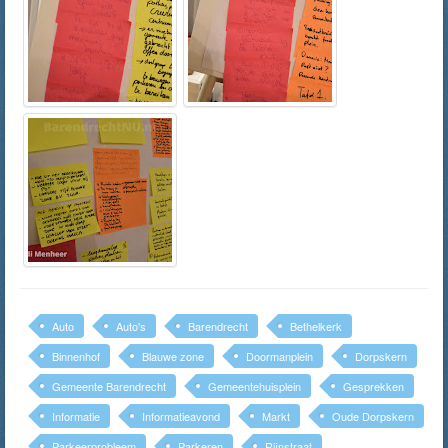
Auto
Auto's
Barendrecht
Bethelkerk
Binnenhof
Blauwe zone
Doormanplein
Dorpskern
Gemeente Barendrecht
Gemeentehuisplein
Gesprekken
Informatie
Informatieavond
Markt
Oude Dorpskern
Parkeerprobleem
Parkeren
Rijnstraat