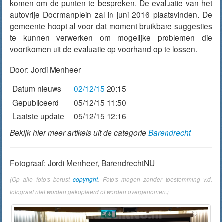
komen om de punten te bespreken. De evaluatie van het
autovrije Doormanplein zal in juni 2016 plaatsvinden. De
gemeente hoopt al voor dat moment bruikbare suggesties
te kunnen verwerken om mogelijke problemen die
voortkomen uit de evaluatie op voorhand op te lossen.
Door:
Jordi Menheer
Datum nieuws
02/12/15
20:15
Gepubliceerd
05/12/15 11:50
Laatste update
05/12/15 12:16
Bekijk hier meer artikels uit de categorie
Barendrecht
Fotograaf: Jordi Menheer, BarendrechtNU
(Op alle foto's berust
copyright
. Foto's mogen zonder toestemming v.d.
fotograaf niet worden gekopieerd of worden overgenomen.)