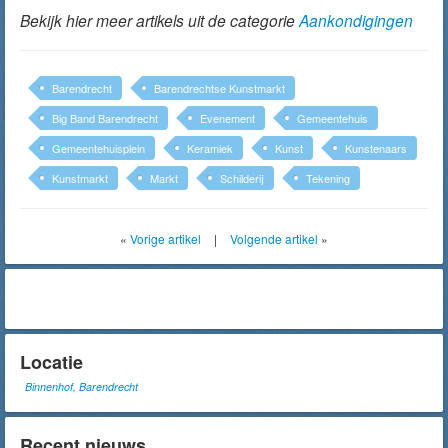
Bekijk hier meer artikels uit de categorie
Aankondigingen
Barendrecht
Barendrechtse Kunstmarkt
Big Band Barendrecht
Evenement
Gemeentehuis
Gemeentehuisplein
Keramiek
Kunst
Kunstenaars
Kunstmarkt
Markt
Schilderij
Tekening
«
Vorige artikel
|
Volgende artikel
»
Locatie
Binnenhof, Barendrecht
Recent nieuws