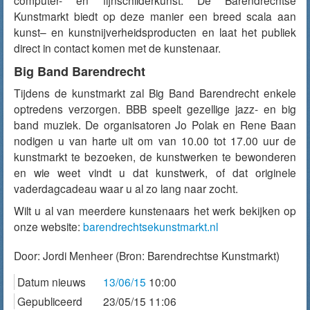
computer- en fijnschilderkunst. De Barendrechtse
Kunstmarkt biedt op deze manier een breed scala aan
kunst– en kunstnijverheidsproducten en laat het publiek
direct in contact komen met de kunstenaar.
Big Band Barendrecht
Tijdens de kunstmarkt zal Big Band Barendrecht enkele
optredens verzorgen. BBB speelt gezellige jazz- en big
band muziek. De organisatoren Jo Polak en Rene Baan
nodigen u van harte uit om van 10.00 tot 17.00 uur de
kunstmarkt te bezoeken, de kunstwerken te bewonderen
en wie weet vindt u dat kunstwerk, of dat originele
vaderdagcadeau waar u al zo lang naar zocht.
Wilt u al van meerdere kunstenaars het werk bekijken op
onze website:
barendrechtsekunstmarkt.nl
Door:
Jordi Menheer
(Bron: Barendrechtse Kunstmarkt)
Datum nieuws
13/06/15
10:00
Gepubliceerd
23/05/15 11:06