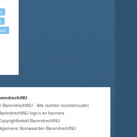
um
k
baan
arendrechtNU
© BarendrechtNU - Alle rechten voorbehouden
BarendrechtNU logo's en banners
Copyrightbeleid BarendrechtNU
Algemene Voorwaarden BarendrechtNU