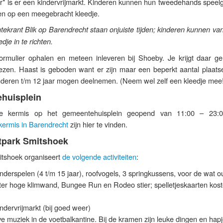
ur* is er een kindervrijmarkt. Kinderen kunnen hun tweedehands speel
en op een meegebracht kleedje.
tekrant Blik op Barendrecht staan onjuiste tijden; kinderen kunnen va
dje in te richten.
formulier ophalen en meteen inleveren bij Shoeby. Je krijgt daar gel
zen. Haast is geboden want er zijn maar een beperkt aantal plaats
inderen t/m 12 jaar mogen deelnemen. (Neem wel zelf een kleedje mee
huisplein
e kermis op het gemeentehuisplein geopend van 11:00 – 23:00
kermis in Barendrecht
zijn hier te vinden.
rtpark Smitshoek
tshoek organiseert
de volgende activiteiten
:
inderspelen (4 t/m 15 jaar), roofvogels, 3 springkussens, voor de wat 
er hoge klimwand, Bungee Run en Rodeo stier; spelletjeskaarten kos
ndervrijmarkt (bij goed weer)
ve muziek in de voetbalkantine. Bij de kramen zijn leuke dingen en hapj