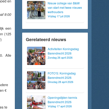
goed en
Nieuw college van B&W
van start met twee nieuwe
wethouders
naf 9:00
Vrijdag 17 juli 2026
ijk een
en (125
Gerelateerd nieuws
!)
Activiteiten Koningsdag
Barendrecht 2026
. Alle
Zondag 26 april 2026
FOTO’S: Koningsdag
Barendrecht 2026
Dinsdag 28 april 2026
oudere
ten €
Openingstijden kermis
Barendrecht 2026
Vrijdag 17 april 2026
es te