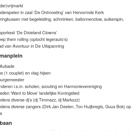
nder)vrijmarkt
nderspelen in zaal ‘De Ontmoeting’ van Hervormde Kerk
ringkussen met begeleiding, schminken, ballonnenclow, suikerspin,
oporkest ‘De Dixieland Clowns’
ep them rolling (optocht legerauto’s)
ad van Avontuur in De Uitspanning
rmanplein
 Aubade
s (1 couplet) en vlag hijsen
burgemeester
kinderen i.s.m. scholen, scouting en Harmonievereniging
eden ‘Want to Move’ landelijke Koningslied
edens diverse dj’s (dj Timmazz, dj Markozz)
redens diverse zangers (Dirk Jan Deelen, Ton Huijbregts, Guus Bok) op
’s
nbaan