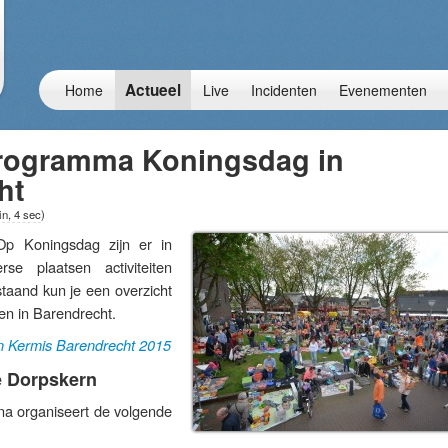
Actueel
Home
Live
Incidenten
Evenementen
 Programma Koningsdag in
ht
in, 4 sec
)
Koningsdag zijn er in
se plaatsen activiteiten
taand kun je een overzicht
ten in Barendrecht.
n Kermis Barendrecht 2015
e Dorpskern
na organiseert de volgende