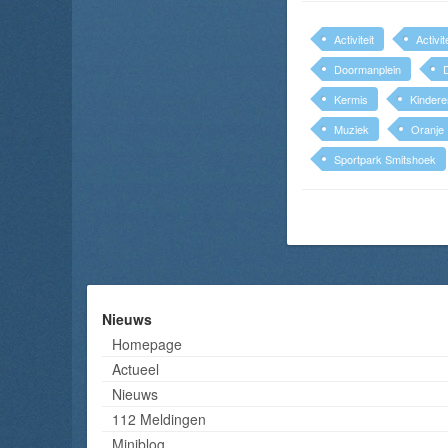
Activiteit
Activit
Doormanplein
Kermis
Kindere
Muziek
Oranje
Sportpark Smitshoek
Nieuws
Homepage
Actueel
Nieuws
112 Meldingen
Miniblog