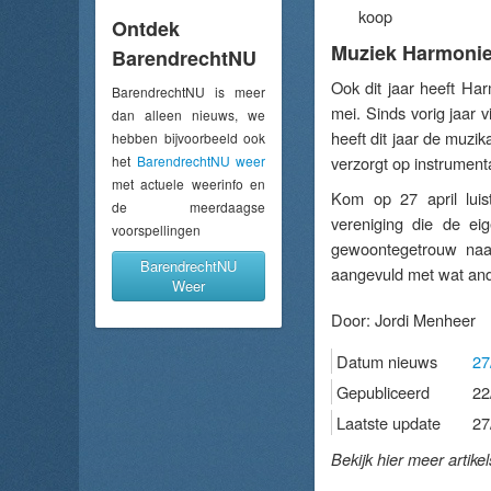
koop
Ontdek
Muziek Harmonie
BarendrechtNU
Ook dit jaar heeft Ha
BarendrechtNU is meer
mei. Sinds vorig jaar
dan alleen nieuws, we
heeft dit jaar de muzi
hebben bijvoorbeeld ook
het
BarendrechtNU weer
verzorgt op instrument
met actuele weerinfo en
Kom op 27 april lui
de meerdaagse
vereniging die de ei
voorspellingen
gewoontegetrouw naa
BarendrechtNU
aangevuld met wat and
Weer
Door:
Jordi Menheer
Datum nieuws
27
Gepubliceerd
22
Laatste update
27
Bekijk hier meer artike