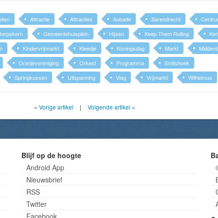
eiten
Attractie
Attracties
Aubade
Barendrecht
Centr
Dorpskern
Gemeentehuisplein
Hijsen
Keep Them Rolling
Ker
n
Kindervrijmarkt
Kleedje
Koningsdag
Markt
Midden
Oranjevereniging
Orkest
Programma
Smitshoek
Springkussen
Uitspanning
Vlag
Vrijmarkt
Wilhelmus
«
Vorige artikel
|
Volgende artikel
»
Blijf op de hoogte
B
Android App
Nieuwsbrief
RSS
Twitter
Facebook