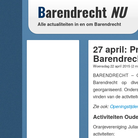
B
arendrecht
NU
Alle actualiteiten in en om Barendrecht
27 april:
Barendrec
Woensdag 22 april 2015
(
2 m
BARENDRECHT – Op 
Barendrecht op diver
georganiseerd. Onders
vinden van de activitei
Zie ook:
Openingstijde
Activiteiten Oud
Oranjevereniging Julia
activiteiten: