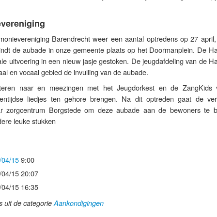
vereniging
rmonievereniging Barendrecht weer een aantal optredens op 27 april,
 vindt de aubade in onze gemeente plaats op het Doormanplein. De H
kale uitvoering in een nieuw jasje gestoken. De jeugdafdeling van de 
aal en vocaal gebied de invulling van de aubade.
steren naar en meezingen met het Jeugdorkest en de ZangKids
gentijdse liedjes ten gehore brengen. Na dit optreden gaat de ver
r zorgcentrum Borgstede om deze aubade aan de bewoners te 
ere leuke stukken
/04/15
9:00
/04/15 20:07
/04/15 16:35
ls uit de categorie
Aankondigingen