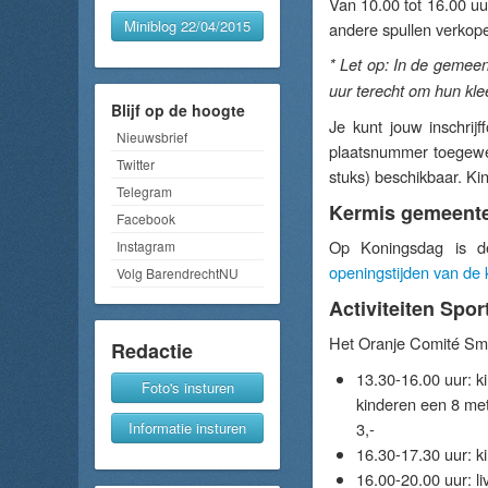
Van 10.00 tot 16.00 u
Miniblog 22/04/2015
andere spullen verkop
* Let op: In de gemeen
uur terecht om hun klee
Blijf op de hoogte
Je kunt jouw inschrijf
Nieuwsbrief
plaatsnummer toegewe
Twitter
stuks) beschikbaar. K
Telegram
Kermis gemeente
Facebook
Op Koningsdag is d
Instagram
openingstijden van de 
Volg BarendrechtNU
Activiteiten Spo
Het Oranje Comité Smi
Redactie
13.30-16.00 uur: k
Foto's insturen
kinderen een 8 met
Informatie insturen
3,-
16.30-17.30 uur: ki
16.00-20.00 uur: li