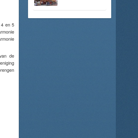
 4 en 5
armonie
Harmonie
 van de
eniging
brengen