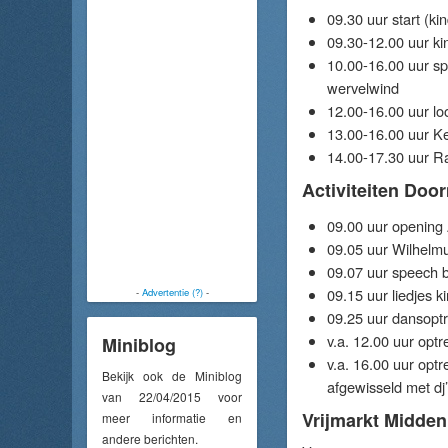
09.30 uur start (ki
09.30-12.00 uur ki
10.00-16.00 uur sp
wervelwind
12.00-16.00 uur lo
13.00-16.00 uur Ke
14.00-17.30 uur R
Activiteiten Doo
09.00 uur opening
09.05 uur Wilhelmu
09.07 uur speech 
09.15 uur liedjes 
-
Advertentie (?)
-
09.25 uur dansoptr
v.a. 12.00 uur optr
Miniblog
v.a. 16.00 uur opt
Bekijk ook de Miniblog
afgewisseld met dj
van 22/04/2015 voor
Vrijmarkt Midde
meer informatie en
andere berichten.