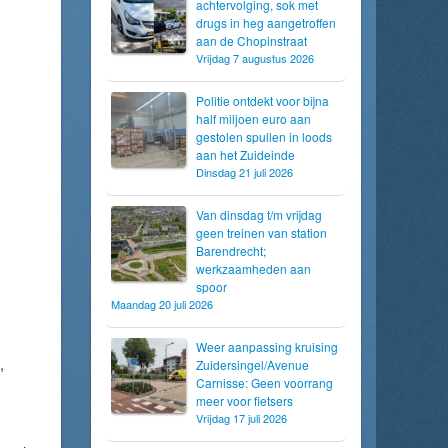
achtervolging, sok met
drugs in heg aangetroffen
aan de Chopinstraat
Vrijdag 7 augustus 2026
Politie ontdekt voor bijna
half miljoen euro aan
gestolen spullen in loods
aan het Zuideinde
Dinsdag 21 juli 2026
Van dinsdag t/m vrijdag
geen treinen van station
Barendrecht;
werkzaamheden aan
spoor
Maandag 20 juli 2026
Weer aanpassing kruising
,
Zuidersingel/Avenue
Carnisse: Geen voorrang
meer voor fietsers
Vrijdag 17 juli 2026