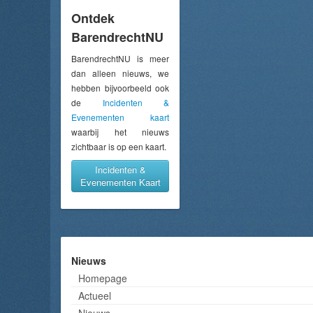
Ontdek
BarendrechtNU
BarendrechtNU is meer
dan alleen nieuws, we
hebben bijvoorbeeld ook
de
Incidenten &
Evenementen kaart
waarbij het nieuws
zichtbaar is op een kaart.
Incidenten &
Evenementen Kaart
Nieuws
Homepage
Actueel
Nieuws