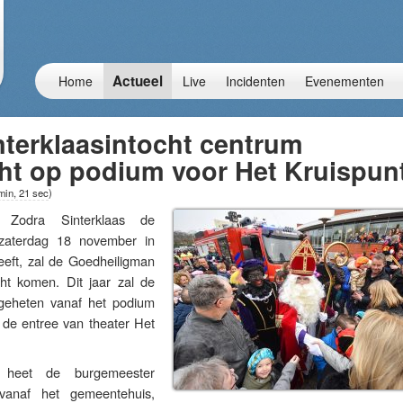
Actueel
Home
Live
Incidenten
Evenementen
nterklaasintocht centrum
ht op podium voor Het Kruispun
min, 21 sec
)
odra Sinterklaas de
p zaterdag 18 november in
eft, zal de Goedheiligman
ht komen. Dit jaar zal de
geheten vanaf het podium
j de entree van theater Het
 heet de burgemeester
vanaf het gemeentehuis,