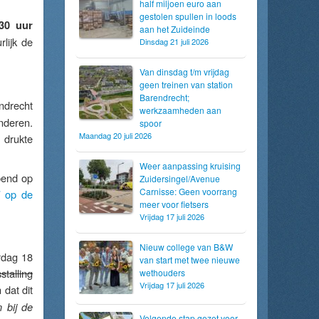
half miljoen euro aan
gestolen spullen in loods
.30 uur
aan het Zuideinde
lijk de
Dinsdag 21 juli 2026
Van dinsdag t/m vrijdag
geen treinen van station
Barendrecht;
ndrecht
werkzaamheden aan
inderen.
spoor
Maandag 20 juli 2026
 drukte
Weer aanpassing kruising
pend op
Zuidersingel/Avenue
Carnisse: Geen voorrang
’ op de
meer voor fietsers
Vrijdag 17 juli 2026
Nieuw college van B&W
rdag 18
van start met twee nieuwe
stalling
wethouders
Vrijdag 17 juli 2026
 dat dit
n bij de
Volgende stap gezet voor