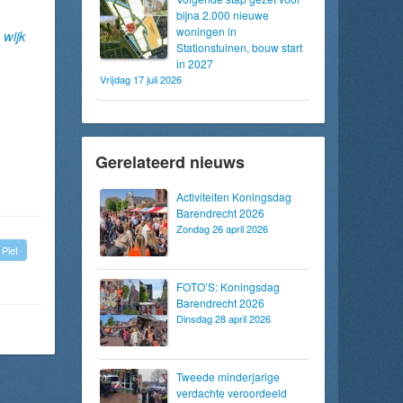
bijna 2.000 nieuwe
woningen in
 wijk
Stationstuinen, bouw start
in 2027
Vrijdag 17 juli 2026
Gerelateerd nieuws
Activiteiten Koningsdag
Barendrecht 2026
Zondag 26 april 2026
Piet
FOTO’S: Koningsdag
Barendrecht 2026
Dinsdag 28 april 2026
Tweede minderjarige
verdachte veroordeeld