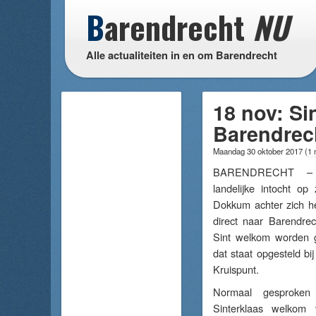
B
arendrecht
NU
Alle actualiteiten in en om Barendrecht
18 nov: Si
Barendrec
Maandag 30 oktober 2017
(
1 
BARENDRECHT – Z
landelijke intocht o
Dokkum achter zich he
direct naar Barendrec
Sint welkom worden 
dat staat opgesteld bi
Kruispunt.
Normaal gesproken
Sinterklaas welkom 