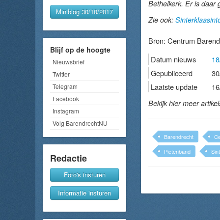
Bethelkerk. Er is daar 
Miniblog 30/10/2017
Zie ook:
Sinterklaasint
Bron:
Centrum Barend
Blijf op de hoogte
Datum nieuws
18
Nieuwsbrief
Gepubliceerd
30
Twitter
Laatste update
16
Telegram
Facebook
Bekijk hier meer artike
Instagram
Volg BarendrechtNU
Barendrecht
Ce
Pietenband
Sint
Redactie
Foto's insturen
Informatie insturen