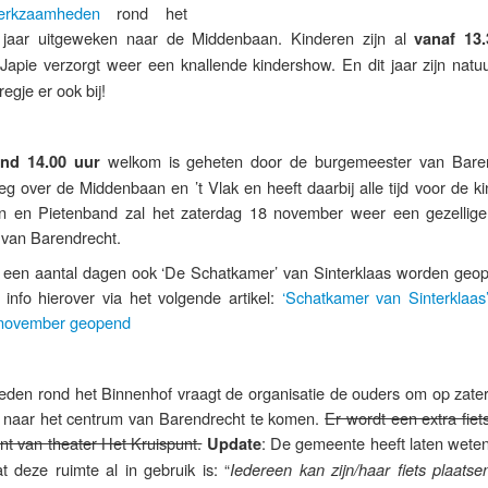
erkzaamheden
rond het
t jaar uitgeweken naar de Middenbaan. Kinderen zijn al
vanaf 13
apie verzorgt weer een knallende kindershow. En dit jaar zijn natuur
gje er ook bij!
welkom is geheten door de burgemeester van Bare
ond 14.00 uur
weg over de Middenbaan en ’t Vlak en heeft daarbij alle tijd voor de k
n en Pietenband zal het zaterdag 18 november weer een gezellige
 van Barendrecht.
e een aantal dagen ook ‘De Schatkamer’ van Sinterklaas worden geo
nfo hierover via het volgende artikel:
‘Schatkamer van Sinterklaas
 november geopend
den rond het Binnenhof vraagt de organisatie de ouders om op zate
 naar het centrum van Barendrecht te komen.
Er wordt een extra fiets
nt van theater Het Kruispunt.
: De gemeente heeft laten weten
Update
t deze ruimte al in gebruik is: “
Iedereen kan zijn/haar fiets plaatse