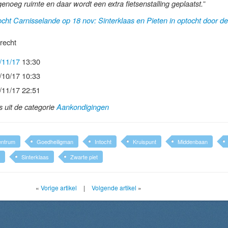
”
genoeg ruimte en daar wordt een extra fietsenstalling geplaatst.
ocht Carnisselande op 18 nov: Sinterklaas en Pieten in optocht door de
recht
/11/17
13:30
/10/17 10:33
/11/17 22:51
ls uit de categorie
Aankondigingen
ntrum
Goedheiligman
Intocht
Kruispunt
Middenbaan
Sinterklaas
Zwarte piet
«
Vorige artikel
|
Volgende artikel
»