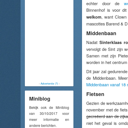
echter door de
w
Binnenhof is voor di
, want Clown J
welkom
mascottes Barend & Dre
Middenbaan
Nadat
Sinterklaas r
vervolgt de Sint zijn 
Samen met zijn Piete
worden in het centrum
Dit jaar zal gedurend
de Middenbaan. Meer i
-
Advertentie (?)
-
Middenbaan vanaf 18
Fietsen
Miniblog
Gezien de werkzaamhe
Bekijk ook de Miniblog
november met de fiets
van 30/10/2017 voor
gecreëerd aan de zijka
meer informatie en
niet het geval is omda
andere berichten.