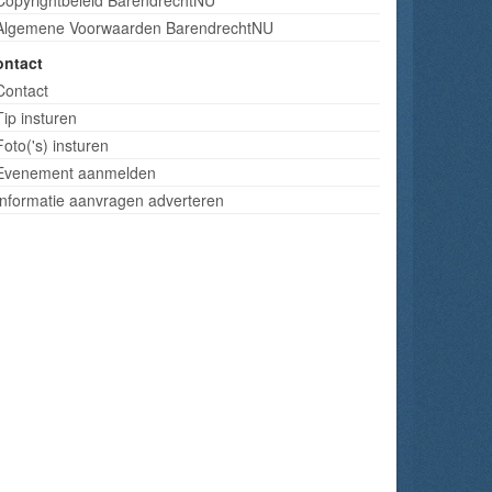
Algemene Voorwaarden BarendrechtNU
ontact
Contact
Tip insturen
Foto('s) insturen
Evenement aanmelden
Informatie aanvragen adverteren