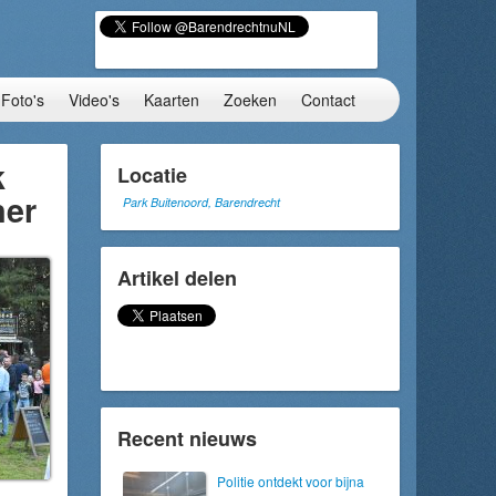
Foto's
Video's
Kaarten
Zoeken
Contact
k
Locatie
ner
Park Buitenoord, Barendrecht
Artikel delen
Recent nieuws
Politie ontdekt voor bijna