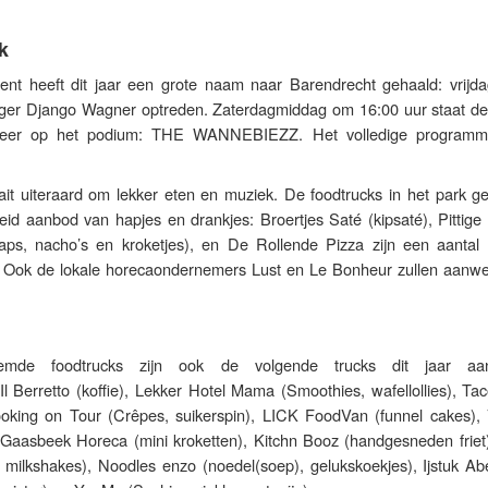
k
ent heeft dit jaar een grote naam naar Barendrecht gehaald: vrijd
nger Django Wagner optreden. Zaterdagmiddag om 16:00 uur staat de
weer op het podium: THE WANNEBIEZZ. Het volledige programm
aait uiteraard om lekker eten en muziek. De foodtrucks in het park g
eid aanbod van hapjes en drankjes: Broertjes Saté (kipsaté), Pittig
aps, nacho’s en kroketjes), en De Rollende Pizza zijn een aantal
 Ook de lokale horecaondernemers Lust en Le Bonheur zullen aanwez
mde foodtrucks zijn ook de volgende trucks dit jaar aan
l Berretto (koffie), Lekker Hotel Mama (Smoothies, wafellollies), Ta
oking on Tour (Crêpes, suikerspin), LICK FoodVan (funnel cakes), 
, Gaasbeek Horeca (mini kroketten), Kitchn Booz (handgesneden friet)
milkshakes), Noodles enzo (noedel(soep), gelukskoekjes), Ijstuk Abel