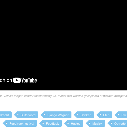
ight. Video's mogen zonder toestemming v.d. maker niet worden gekopieerd of worden overgen
drecht
Buitenoord
Django Wagner
Drinken
Eten
Eve
Foodtruck festival
Foodtuck
Hapjes
Muziek
Optrede