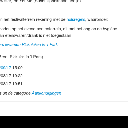
wister) en YouMe (Sushi, sprinkhaan, tonijn).
n het festivalterrein rekening met de
huisregels
, waaronder:
rboden op het evenemententerrein, dit met het oog op de hygiëne.
n etenswaren/drank is niet toegestaan
rs kwamen Picknicken in ‘t Park
ron: Picknick in 't Park)
/09/17
15:00
/08/17 19:22
/08/17 19:51
ls uit de categorie
Aankondigingen