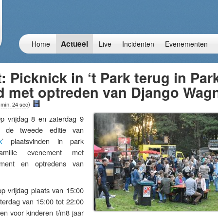
Actueel
Home
Live
Incidenten
Evenementen
: Picknick in ‘t Park terug in Par
d met optreden van Django Wag
 min, 24 sec
)
rijdag 8 en zaterdag 9
l de tweede editie van
k
’ plaatsvinden in park
amilie evenement met
inment en optredens van
p vrijdag plaats van 15:00
terdag van 15:00 tot 22:00
 en voor kinderen t/m8 jaar