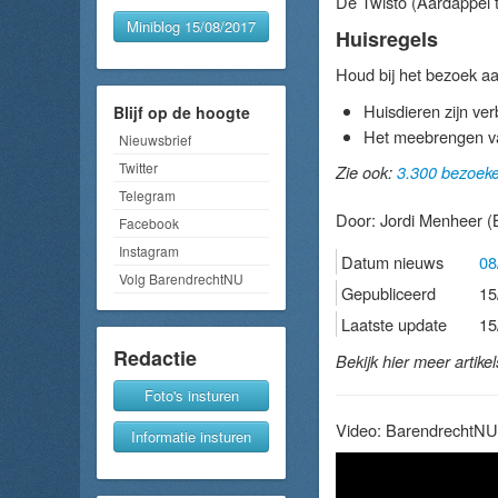
De Twisto (Aardappel t
Miniblog 15/08/2017
Huisregels
Houd bij het bezoek aa
Huisdieren zijn ve
Blijf op de hoogte
Het meebrengen va
Nieuwsbrief
Twitter
Zie ook:
3.300 bezoeke
Telegram
Door:
Jordi Menheer
(B
Facebook
Instagram
Datum nieuws
08
Volg BarendrechtNU
Gepubliceerd
15
Laatste update
15
Redactie
Bekijk hier meer artike
Foto's insturen
Video: BarendrechtNU
Informatie insturen