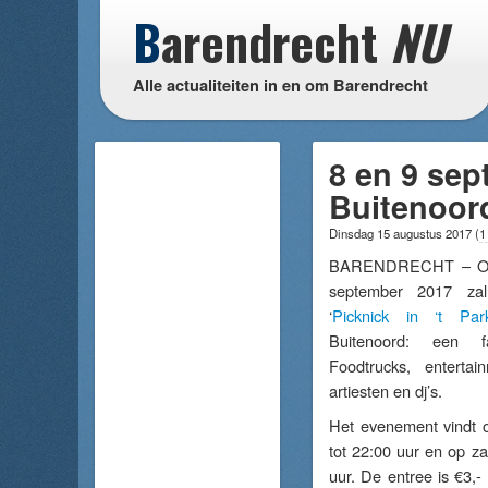
B
arendrecht
NU
Alle actualiteiten in en om Barendrecht
8 en 9 sept
Buitenoor
Dinsdag 15 augustus 2017
(
1
BARENDRECHT – Op v
september 2017 za
‘
Picknick in ‘t Par
Buitenoord: e
en f
Foodtrucks, enterta
artiesten en dj’s.
Het evenement vindt o
tot 22:00 uur en op za
uur. De entree is €3,-