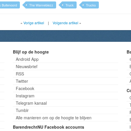
k Buitenoord
The Wannebiezz
Truck
Trucks
«
Vorige artikel
|
Volgende artikel
»
Blijf op de hoogte
B
Android App
Nieuwsbrief
RSS
Twitter
Facebook
C
Instagram
Telegram kanaal
Tumblr
Alle manieren om op de hoogte te blijven
BarendrechtNU Facebook accounts