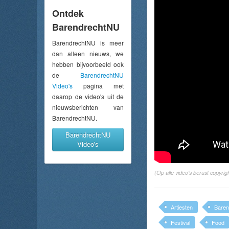
Ontdek
BarendrechtNU
BarendrechtNU is meer
dan alleen nieuws, we
hebben bijvoorbeeld ook
de
BarendrechtNU
Video's
pagina met
daarop de video's uit de
nieuwsberichten van
BarendrechtNU.
BarendrechtNU
Video's
(Op alle video's berust copyr
Artiesten
Baren
Festival
Food