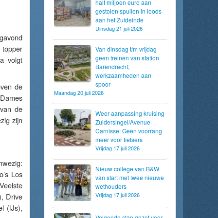
half miljoen euro aan
gestolen spullen in loods
aan het Zuideinde
Dinsdag 21 juli 2026
agavond
 topper
Van dinsdag t/m vrijdag
geen treinen van station
a volgt
Barendrecht;
werkzaamheden aan
spoor
even de
Maandag 20 juli 2026
e Dames
 van de
Weer aanpassing kruising
ig zijn
Zuidersingel/Avenue
Carnisse: Geen voorrang
meer voor fietsers
Vrijdag 17 juli 2026
wezig:
Nieuw college van B&W
co’s Los
van start met twee nieuwe
Veelste
wethouders
Vrijdag 17 juli 2026
, Drive
 (IJs),
Volgende stap gezet voor