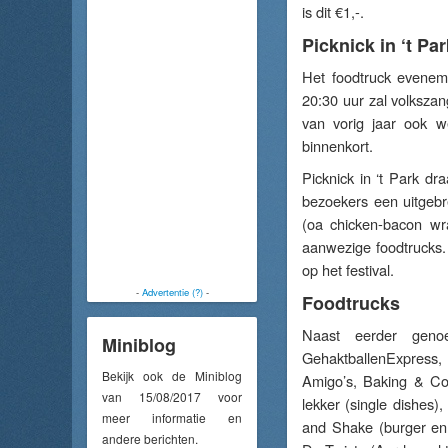
is dit €1,-.
Picknick in ‘t Par
Het foodtruck evenem
20:30 uur zal volksza
van vorig jaar ook 
binnenkort.
Picknick in ‘t Park dr
bezoekers een uitgebr
(oa chicken-bacon wr
aanwezige foodtrucks.
op het festival.
-
Advertentie (?)
-
Foodtrucks
Naast eerder genoe
Miniblog
GehaktballenExpress, I
Bekijk ook de Miniblog
Amigo’s, Baking & Co
van 15/08/2017 voor
lekker (single dishes)
meer informatie en
and Shake (burger en 
andere berichten.