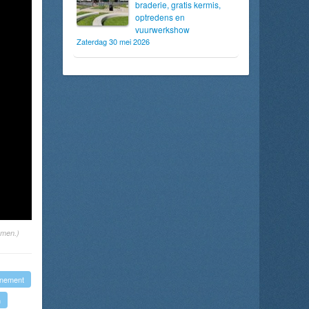
braderie, gratis kermis,
optredens en
vuurwerkshow
Zaterdag 30 mei 2026
omen.)
nement
n