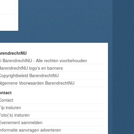
arendrechtNU
© BarendrechtNU - Alle rechten voorbehouden
BarendrechtNU logo's en banners
Copyrightbeleid BarendrechtNU
Algemene Voorwaarden BarendrechtNU
ontact
Contact
Tip insturen
Foto('s) insturen
Evenement aanmelden
Informatie aanvragen adverteren