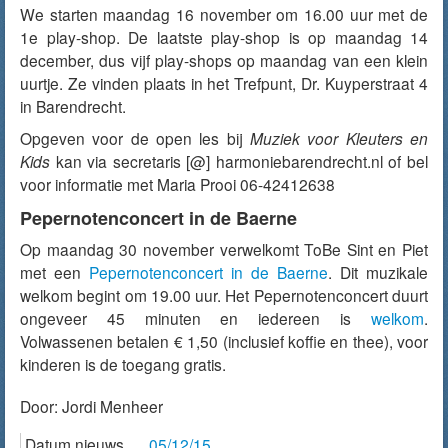
We starten maandag 16 november om 16.00 uur met de
1e play-shop. De laatste play-shop is op maandag 14
december, dus vijf play-shops op maandag van een klein
uurtje. Ze vinden plaats in het Trefpunt, Dr. Kuyperstraat 4
in Barendrecht.
Opgeven voor de open les bij
Muziek voor Kleuters en
Kids
kan via secretaris [@] harmoniebarendrecht.nl of bel
voor informatie met Maria Prooi 06-42412638
Pepernotenconcert in de Baerne
Op maandag 30 november verwelkomt ToBe Sint en Piet
met een
Pepernotenconcert in de Baerne
. Dit muzikale
welkom begint om 19.00 uur. Het Pepernotenconcert duurt
ongeveer 45 minuten en iedereen is
welkom
.
Volwassenen betalen € 1,50 (inclusief koffie en thee), voor
kinderen is de toegang gratis.
Door:
Jordi Menheer
Datum nieuws
05/12/15