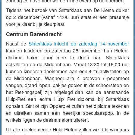
zondag 29 november worden ingeleverd op de boerderij.
Tijdens het bezoek van Sinterklaas aan De Kleine duiker
op 2 december (vanaf 14:00 uur) staat er een presentje
voor je klaar bij je kleurplaat.
Centrum Barendrecht
Naast de
Sinterklaas intocht op zaterdag 14 november
kunnen kinderen op zaterdag 28 november hun Pieten-
diploma halen door mee te doen aan Sinterklaas
activiteiten op de Middenbaan. Vanaf 13.30 tot 16.00 uur
kunnen kinderen deelnemen aan een 4 tal activiteiten op
de Middenbaan. Wanneer alle 4 proeven ( pepernoot
vangen, draad lopen, pakjes gooien in de schoorsteen en
het Piet-ringspel) zijn afgelegd dan kan de aanstaande
Hulp-Piet een echte Hulp Piet diploma bij Sinterklaas
ophalen. Sint of zijn Opperpiet zullen het diploma tekenen
en uitreiken samen een heerlijke speculaaspop. In de
winkels liggen de deelnameformulieren.
Uit alle deelnemende Hulp Pieten zullen we drie winnaars