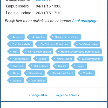
Gepubliceerd
04/11/15 19:00
Laatste update
20/11/15 17:12
Bekijk hier meer artikels uit de categorie
Aankondigingen
Activiteit
Activiteiten
Calvijn Groene Hart
Carnisse Veste
De Club van Sinterklaas
De Kleine duiker
Film
Harmonievereniging
Harmonievereniging Barendrecht
Het Kruispunt
Intocht
Kleine Duiker
Kleurdwedstrijd
Kruispunt
Middenbaan
Muziek
Pakjes
Show
Sinterklaas
Sinterklaasintocht
Theater
Verhaal
Voorstelling
«
Vorige artikel
|
Volgende artikel
»