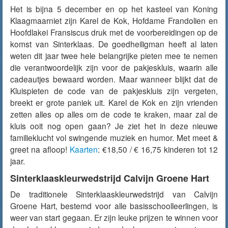
Het is bijna 5 december en op het kasteel van Koning
Klaagmaarniet zijn Karel de Kok, Hofdame Frandolien en
Hoofdlakei Fransiscus druk met de voorbereidingen op de
komst van Sinterklaas. De goedheiligman heeft al laten
weten dit jaar twee hele belangrijke pieten mee te nemen
die verantwoordelijk zijn voor de pakjeskluis, waarin alle
cadeautjes bewaard worden. Maar wanneer blijkt dat de
Kluispieten de code van de pakjeskluis zijn vergeten,
breekt er grote paniek uit. Karel de Kok en zijn vrienden
zetten alles op alles om de code te kraken, maar zal de
kluis ooit nog open gaan? Je ziet het in deze nieuwe
familieklucht vol swingende muziek en humor. Met meet &
greet na afloop!
Kaarten
: €18,50 / € 16,75 kinderen tot 12
jaar.
Sinterklaaskleurwedstrijd Calvijn Groene Hart
De traditionele Sinterklaaskleurwedstrijd van Calvijn
Groene Hart, bestemd voor alle basisschoolleerlingen, is
weer van start gegaan. Er zijn leuke prijzen te winnen voor