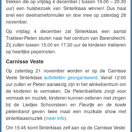
trekken die op vrijdag 4 december ( tussen 19.00 – 20.30
uur) een huisbezoek van Sinterklaas winnen! Dus haal
snel een deelnameformulier en doe mee op zaterdag 28
november.
Op vrijdag 4 december zal Sinterklaas een aantal
Trakteer-Pieten sturen naar het centrum van Barendrecht.
Zij zullen tussen 15.00 en 17.30 uur de kinderen trakteren
op heerlijke pepernoten.
Carnisse Veste
Op zaterdag 21 november worden er op de Carnisse
Veste Sinterklaas
activiteiten georganiseerd
. Vanaf 12:00
uur zullen er Pieten aanwezig zijn in het winkelcentrum om
de kinderen te vermaken. De Pietenbakfiets zorgt voor
vermaak en muziek, kinderen kunnen oefenen met zingen
bij de Liedjes Schoorsteen en
Fleurtje en de koele
pietenband
geven twee maal een muzikale show met
sinterklaasmuziek (
meer info
).
Om 15:45 komt Sinterklaas zelf aan op de Carnisse Veste: