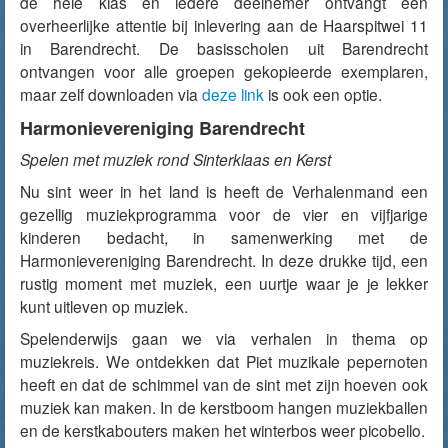
de hele klas en iedere deelnemer ontvangt een
overheerlijke attentie bij inlevering aan de Haarspitwei 11
in Barendrecht. De basisscholen uit Barendrecht
ontvangen voor alle groepen gekopieerde exemplaren,
maar zelf downloaden via
deze link
is ook een optie.
Harmonievereniging Barendrecht
Spelen met muziek rond Sinterklaas en Kerst
Nu sint weer in het land is heeft de Verhalenmand een
gezellig muziekprogramma voor de vier en vijfjarige
kinderen bedacht, in samenwerking met de
Harmonievereniging Barendrecht. In deze drukke tijd, een
rustig moment met muziek, een uurtje waar je je lekker
kunt uitleven op muziek.
Spelenderwijs gaan we via verhalen in thema op
muziekreis. We ontdekken dat Piet muzikale pepernoten
heeft en dat de schimmel van de sint met zijn hoeven ook
muziek kan maken. In de kerstboom hangen muziekballen
en de kerstkabouters maken het winterbos weer picobello.