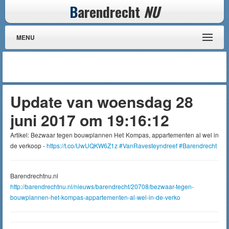
B
arendrecht
NU
MENU
Update van woensdag 28
juni 2017 om 19:16:12
Artikel: Bezwaar tegen bouwplannen Het Kompas, appartementen al wel in
de verkoop -
https://t.co/UwUQKW6Z1z
#VanRavesteyndreef
#Barendrecht
Barendrechtnu.nl
http://barendrechtnu.nl/nieuws/barendrecht/20708/bezwaar-tegen-
bouwplannen-het-kompas-appartementen-al-wel-in-de-verko