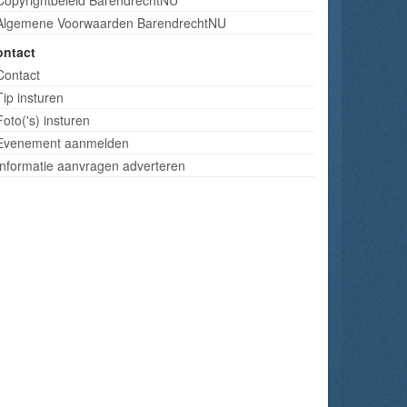
Algemene Voorwaarden BarendrechtNU
ontact
Contact
Tip insturen
Foto('s) insturen
Evenement aanmelden
Informatie aanvragen adverteren