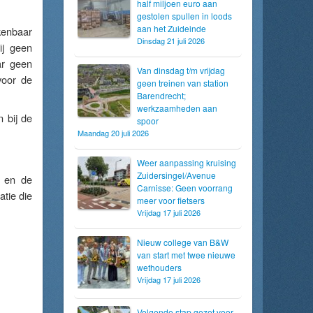
half miljoen euro aan
gestolen spullen in loods
aan het Zuideinde
kenbaar
Dinsdag 21 juli 2026
ij geen
ar geen
Van dinsdag t/m vrijdag
voor de
geen treinen van station
Barendrecht;
werkzaamheden aan
 bij de
spoor
Maandag 20 juli 2026
Weer aanpassing kruising
Zuidersingel/Avenue
 en de
Carnisse: Geen voorrang
tie die
meer voor fietsers
Vrijdag 17 juli 2026
Nieuw college van B&W
van start met twee nieuwe
wethouders
Vrijdag 17 juli 2026
Volgende stap gezet voor