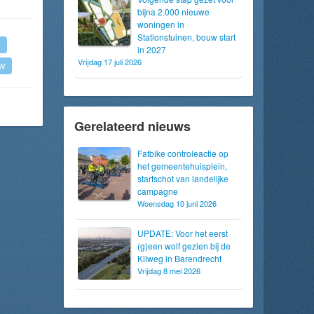
bijna 2.000 nieuwe
woningen in
Stationstuinen, bouw start
in 2027
Vrijdag 17 juli 2026
W
Gerelateerd nieuws
Fatbike controleactie op
het gemeentehuisplein,
startschot van landelijke
campagne
Woensdag 10 juni 2026
UPDATE: Voor het eerst
(g)een wolf gezien bij de
Kilweg in Barendrecht
Vrijdag 8 mei 2026