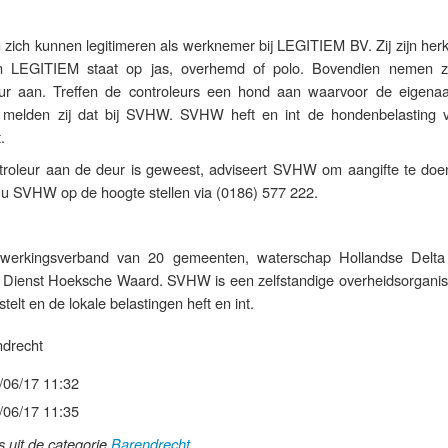
 zich kunnen legitimeren als werknemer bij LEGITIEM BV. Zij zijn her
an LEGITIEM staat op jas, overhemd of polo. Bovendien nemen z
ur aan. Treffen de controleurs een hond aan waarvoor de eigena
an melden zij dat bij SVHW. SVHW heft en int de hondenbelasting 
.
roleur aan de deur is geweest, adviseert SVHW om aangifte te doen
t u SVHW op de hoogte stellen via (0186) 577 222.
erkingsverband van 20 gemeenten, waterschap Hollandse Delta
n Dienst Hoeksche Waard. SVHW is een zelfstandige overheidsorganisa
lt en de lokale belastingen heft en int.
drecht
/06/17 11:32
/06/17 11:35
ls uit de categorie
Barendrecht