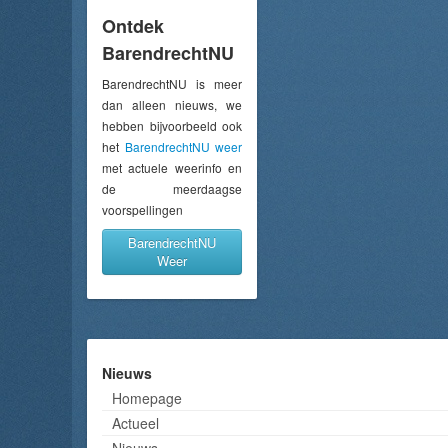
Ontdek
BarendrechtNU
BarendrechtNU is meer
dan alleen nieuws, we
hebben bijvoorbeeld ook
het
BarendrechtNU weer
met actuele weerinfo en
de meerdaagse
voorspellingen
BarendrechtNU
Weer
Nieuws
Homepage
Actueel
Nieuws