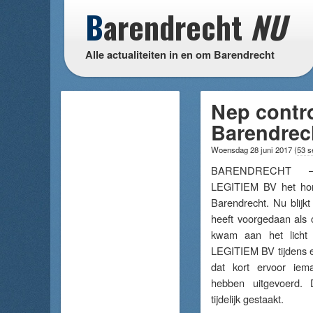
B
arendrecht
NU
Alle actualiteiten in en om Barendrecht
Nep contro
Barendrech
Woensdag 28 juni 2017
(
53 s
BARENDRECHT – Ja
LEGITIEM BV het hon
Barendrecht. Nu blijkt
heeft voorgedaan als c
kwam aan het licht 
LEGITIEM BV tijdens e
dat kort ervoor iem
hebben uitgevoerd.
tijdelijk gestaakt.