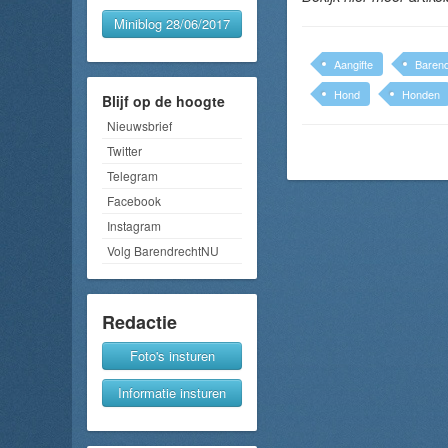
Miniblog 28/06/2017
Aangifte
Barend
Hond
Honden
Blijf op de hoogte
Nieuwsbrief
Twitter
Telegram
Facebook
Instagram
Volg BarendrechtNU
Redactie
Foto's insturen
Informatie insturen