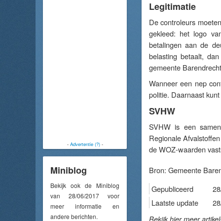
Legitimatie
De controleurs moeten
gekleed: het logo v
betalingen aan de de
belasting betaalt, d
gemeente Barendrecht
Wanneer een nep cont
politie. Daarnaast kun
SVHW
SVHW is een samenw
Regionale Afvalstoffe
-
Advertentie (?)
-
de WOZ-waarden vastste
Miniblog
Bron:
Gemeente Baren
Bekijk ook de Miniblog
Gepubliceerd
28
van 28/06/2017 voor
Laatste update
28
meer informatie en
andere berichten.
Bekijk hier meer artike