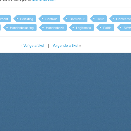
recht
Belasting
Controle
Controleur
Deur
Gemeente
Hondenbelasting
Hondenbezit
Legitimatie
Politie
SVH
«
Vorige artikel
|
Volgende artikel
»