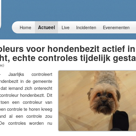
Actueel
Home
Live
Incidenten
Evenementen
leurs voor hondenbezit actief in
t, echte controles tijdelijk gest
ec
)
arlijks controleert
denbezit in de gemeente
 dat iemand zich onterecht
ontroleur hondenbezit. Dit
toen een controleur van
en controle te horen kreeg
and al een controle zou
 De controles worden nu