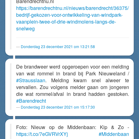
Barendrechtnu.nl
https://barendrechtnu.nl/nieuws/barendrecht/36375/
bedrijf-gekozen-voor-ontwikkeling-van-windpark-
vaanplein-twee-of-drie-windmolens-langs-de-
snelweg
Donderdag 23 december 2021 om 13:21:58
De brandweer werd opgeroepen voor een melding
van wat rommel in brand bij Park Nieuweland /
#Strausslaan
. Melding kwam snel alweer te
vervallen. Zou volgens melder gaan om jongeren
die wat rommel/afval in brand hadden gestoken.
#Barendrecht
Donderdag 23 december 2021 om 15:17:30
Foto: Nieuw op de Middenbaan: Kip & Zo -
https://t.co/7eGVRVrXYj
#Middenbaan