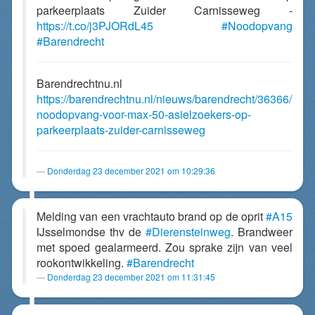
parkeerplaats Zuider Carnisseweg -
https://t.co/j3PJORdL45
#Noodopvang
#Barendrecht
Barendrechtnu.nl
https://barendrechtnu.nl/nieuws/barendrecht/36366/
noodopvang-voor-max-50-asielzoekers-op-
parkeerplaats-zuider-carnisseweg
Donderdag 23 december 2021 om 10:29:36
Melding van een vrachtauto brand op de oprit
#A15
IJsselmondse thv de
#Dierensteinweg
. Brandweer
met spoed gealarmeerd. Zou sprake zijn van veel
rookontwikkeling.
#Barendrecht
Donderdag 23 december 2021 om 11:31:45