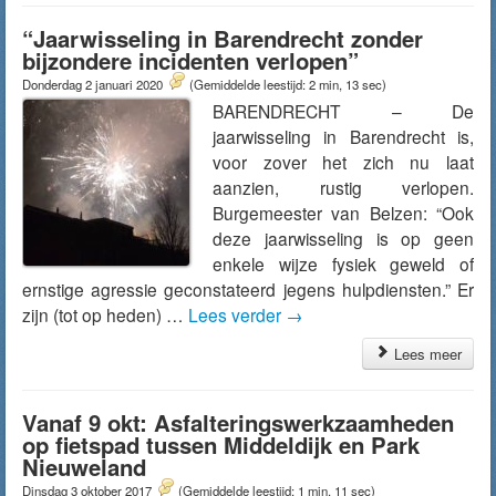
“Jaarwisseling in Barendrecht zonder
bijzondere incidenten verlopen”
Donderdag 2 januari 2020
(Gemiddelde leestijd: 2 min, 13 sec)
BARENDRECHT – De
jaarwisseling in Barendrecht is,
voor zover het zich nu laat
aanzien, rustig verlopen.
Burgemeester van Belzen: “Ook
deze jaarwisseling is op geen
enkele wijze fysiek geweld of
ernstige agressie geconstateerd jegens hulpdiensten.” Er
zijn (tot op heden) …
Lees verder
→
Lees meer
Vanaf 9 okt: Asfalteringswerkzaamheden
op fietspad tussen Middeldijk en Park
Nieuweland
Dinsdag 3 oktober 2017
(Gemiddelde leestijd: 1 min, 11 sec)