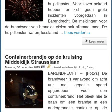
hulpdiensten. Voor zover bekend
hebben er zich geen grote
incidenten voorgedaan in
Barendrecht. De meldingen voor
de brandweer van brandjes vielen ook allemaal mee. De
hulpdiensten waren, losstaand …
Lees verder
→
Lees meer
Containerbrandje op de kruising
Middeldijk Strausslaan
Maandag 30 december 2013
(Gemiddelde leestijd: 1 min, 5 sec)
BARENDRECHT – [Foto’s] De
brandweer is vanavond om acht
uur met gepaste spoed
opgeroepen voor een
containerbrand. Het bleek hier te
gaan om een brandje in een
ondergrondse container op de