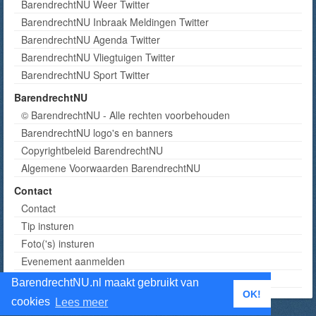
BarendrechtNU Weer Twitter
BarendrechtNU Inbraak Meldingen Twitter
BarendrechtNU Agenda Twitter
BarendrechtNU Vliegtuigen Twitter
BarendrechtNU Sport Twitter
BarendrechtNU
© BarendrechtNU - Alle rechten voorbehouden
BarendrechtNU logo's en banners
Copyrightbeleid BarendrechtNU
Algemene Voorwaarden BarendrechtNU
Contact
Contact
Tip insturen
Foto('s) insturen
Evenement aanmelden
Informatie aanvragen adverteren
BarendrechtNU.nl maakt gebruikt van
OK!
cookies
Lees meer