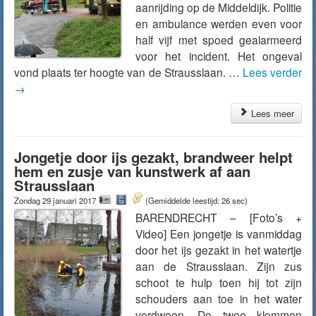
aanrijding op de Middeldijk. Politie
en ambulance werden even voor
half vijf met spoed gealarmeerd
voor het incident. Het ongeval
vond plaats ter hoogte van de Strausslaan. …
Lees verder
→
Lees meer
Jongetje door ijs gezakt, brandweer helpt
hem en zusje van kunstwerk af aan
Strausslaan
Zondag 29 januari 2017
(Gemiddelde leestijd: 26 sec)
BARENDRECHT – [Foto’s +
Video] Een jongetje is vanmiddag
door het ijs gezakt in het watertje
aan de Strausslaan. Zijn zus
schoot te hulp toen hij tot zijn
schouders aan toe in het water
verdween. De twee klommen