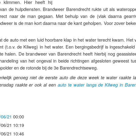
 klimmen. Hier heeft hij
an de hulpdiensten. Brandweer Barendrecht rukte uit als wateroppe
irect naar de man gegaan. Met behulp van de (vlak daarna gearri
dweer is de man kort daarna naar de kant geholpen. Voor zover bekend
 de auto met een luid hoorbare klap in het water terecht kwam. Het v
t (t.o.v. de Kilweg) in het water. Een bergingsbedrijf is ingeschakel
r te halen. De brandweer van Barendrecht heeft hierbij nog geassiste
fhandeling van het ongeval in beide richtingen afgesloten geweest tu
npolder en de rotonde bij de 3e Barendrechtseweg.
rkelijk genoeg niet de eerste auto die deze week te water raakte l
ensdag raakte er ook al een
auto te water langs de Kilweg in Baren
/06/21
00:00
/06/21 10:19
/06/21 10:46