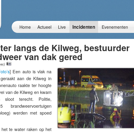
Incidenten
Home
Actueel
Live
Evenementen
ter langs de Kilweg, bestuurder
dweer van dak gered
sec
)
oto’s
] Een auto is vlak na
 geraakt aan de Kilweg in
nenauto raakte ter hoogte
ei van de Kilweg en kwam
sloot terecht. Politie,
brandweervoertuigen
ploeg) werden met spoed
 het te water raken op het