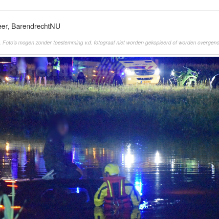
eer, BarendrechtNU
. Foto's mogen zonder toestemming v.d. fotograaf niet worden gekopieerd of worden overgen