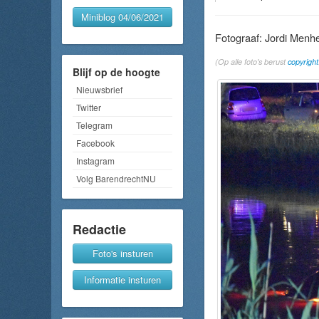
Miniblog 04/06/2021
Fotograaf: Jordi Menh
(Op alle foto's berust
copyright
Blijf op de hoogte
Nieuwsbrief
Twitter
Telegram
Facebook
Instagram
Volg BarendrechtNU
Redactie
Foto's insturen
Informatie insturen