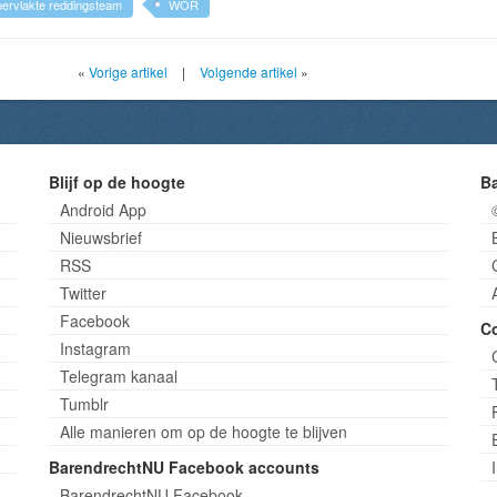
ervlakte reddingsteam
WOR
«
Vorige artikel
|
Volgende artikel
»
Blijf op de hoogte
B
Android App
Nieuwsbrief
RSS
Twitter
Facebook
C
Instagram
Telegram kanaal
Tumblr
Alle manieren om op de hoogte te blijven
BarendrechtNU Facebook accounts
BarendrechtNU Facebook