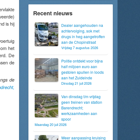
rvlakte
Recent nieuws
veerde)
 is hij
Dealer aangehouden na
achtervolging, sok met
drugs in heg aangetroffen
oertuig
aan de Chopinstraat
d om het
Vrijdag 7 augustus 2026
erd. De
Politie ontdekt voor bijna
ssen de
half miljoen euro aan
gestolen spullen in loods
aan het Zuideinde
angs de
Dinsdag 21 juli 2026
drecht,
Van dinsdag t/m vrijdag
geen treinen van station
Barendrecht;
werkzaamheden aan
spoor
Maandag 20 juli 2026
Weer aanpassing kruising