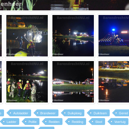
o
Autoladder
Brandweer
Duikploeg
Duikteam
Gered
Ladder
Politie
Redden
Redding
Sloot
Voertuig