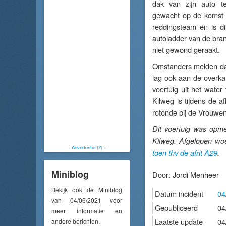
dak van zijn auto te
gewacht op de komst v
reddingsteam en is d
autoladder van de bran
niet gewond geraakt.
Omstanders melden dat
lag ook aan de overkan
voertuig uit het wate
Kilweg is tijdens de a
rotonde bij de Vrouwe
Dit voertuig was opme
Kilweg. Afgelopen wo
-
Advertentie (?)
-
toen thv de afrit A29
.
Miniblog
Door:
Jordi Menheer
Bekijk ook de Miniblog
Datum incident
04
van 04/06/2021 voor
Gepubliceerd
04
meer informatie en
Laatste update
04
andere berichten.