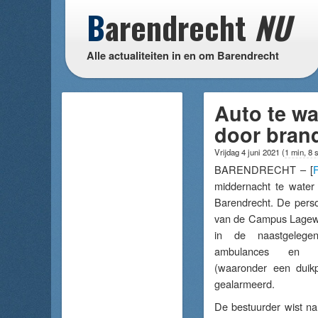
B
arendrecht
NU
Alle actualiteiten in en om Barendrecht
Auto te wa
door bran
Vrijdag 4 juni 2021
(
1 min, 8 
BARENDRECHT – [
F
middernacht te water
Barendrecht. De perso
van de Campus Lagew
in de naastgelegen 
ambulances en 5 
(waaronder een duik
gealarmeerd.
De bestuurder wist na