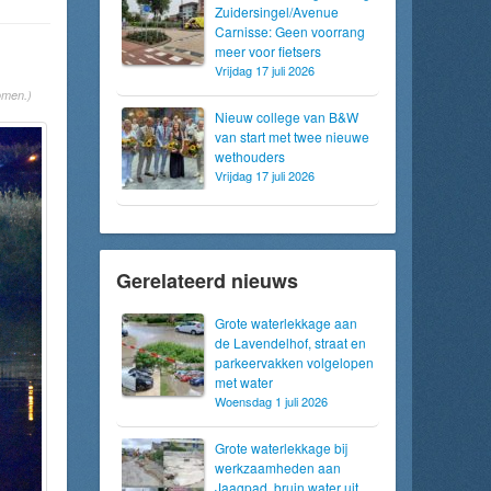
Zuidersingel/Avenue
Carnisse: Geen voorrang
meer voor fietsers
Vrijdag 17 juli 2026
omen.)
Nieuw college van B&W
van start met twee nieuwe
wethouders
Vrijdag 17 juli 2026
Gerelateerd nieuws
Grote waterlekkage aan
de Lavendelhof, straat en
parkeervakken volgelopen
met water
Woensdag 1 juli 2026
Grote waterlekkage bij
werkzaamheden aan
Jaagpad, bruin water uit