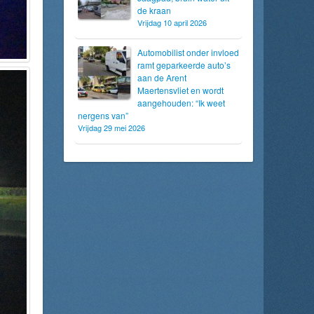
de kraan
Vrijdag 10 april 2026
Automobilist onder invloed
ramt geparkeerde auto’s
aan de Arent
Maertensvliet en wordt
aangehouden: “Ik weet
nergens van”
Vrijdag 29 mei 2026