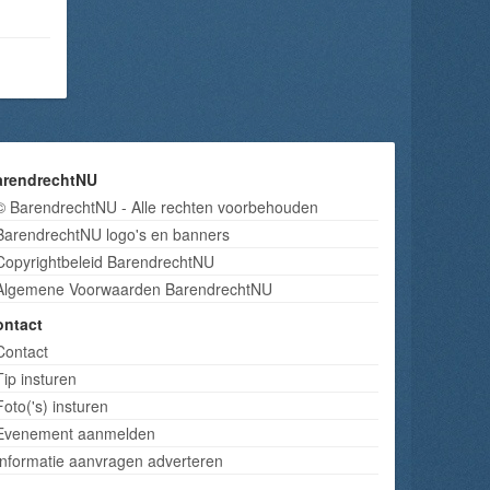
arendrechtNU
© BarendrechtNU - Alle rechten voorbehouden
BarendrechtNU logo's en banners
Copyrightbeleid BarendrechtNU
Algemene Voorwaarden BarendrechtNU
ontact
Contact
Tip insturen
Foto('s) insturen
Evenement aanmelden
Informatie aanvragen adverteren