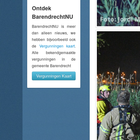
Ontdek
BarendrechtNU
BarendrechtNU is meer
dan alleen nieuws, we
hebben bijvoorbeeld ook
de
Vergunningen kaart
.
Alle bekendgemaakte
vergunningen in de
gemeente Barendrecht
Vergunningen Kaart