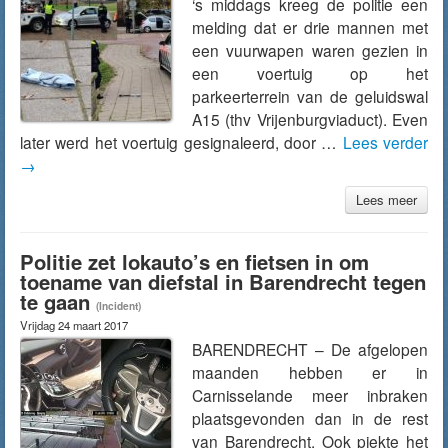
‘s middags kreeg de politie een
melding dat er drie mannen met
een vuurwapen waren gezien in
een voertuig op het
parkeerterrein van de geluidswal
A15 (thv Vrijenburgviaduct). Even
later werd het voertuig gesignaleerd, door …
Lees verder
→
Lees meer
Politie zet lokauto’s en fietsen in om
toename van diefstal in Barendrecht tegen
te gaan
(Incident)
Vrijdag 24 maart 2017
BARENDRECHT – De afgelopen
maanden hebben er in
Carnisselande meer inbraken
plaatsgevonden dan in de rest
van Barendrecht. Ook piekte het