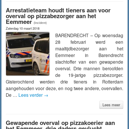
Arrestatieteam houdt tieners aan voor
overval op pizzabezorger aan het
Eemmeer
(Incident)
Zaterdag 10 maart 2018
BARENDRECHT – Op woensdag
28 februari werd een
maaltijdbezorger aan het
Eemmeer in Barendrecht
slachtoffer van een gewapende
overval. Drie mannen beroofden
de 19-jarige pizzabezorger.
Gisterochtend werden drie tieners in Rotterdam
aangehouden voor deze, en nog twee andere, overvallen.
De …
Lees verder
→
Lees meer
Gewapende overval op pizzakoerier aan
het Eemmeer, drie daders gevlucht