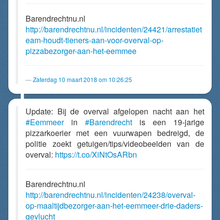
Barendrechtnu.nl
http://barendrechtnu.nl/incidenten/24421/arrestatiet
eam-houdt-tieners-aan-voor-overval-op-
pizzabezorger-aan-het-eemmee
Zaterdag 10 maart 2018 om 10:26:25
Update: Bij de overval afgelopen nacht aan het
#Eemmeer
in
#Barendrecht
is een 19-jarige
pizzarkoerier met een vuurwapen bedreigd, de
politie zoekt getuigen/tips/videobeelden van de
overval:
https://t.co/XiNtOsARbn
Barendrechtnu.nl
http://barendrechtnu.nl/incidenten/24238/overval-
op-maaltijdbezorger-aan-het-eemmeer-drie-daders-
gevlucht