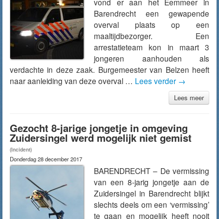
vond er aan het Eemmeer in
Barendrecht een gewapende
overval plaats op een
maaltijdbezorger. Een
arrestatieteam kon in maart 3
jongeren aanhouden als
verdachte in deze zaak. Burgemeester van Belzen heeft
naar aanleiding van deze overval …
Lees verder
→
Lees meer
Gezocht 8-jarige jongetje in omgeving
Zuidersingel werd mogelijk niet gemist
(Incident)
Donderdag 28 december 2017
BARENDRECHT – De vermissing
van een 8-jarig jongetje aan de
Zuidersingel in Barendrecht blijkt
slechts deels om een ‘vermissing’
te gaan en mogelijk heeft nooit