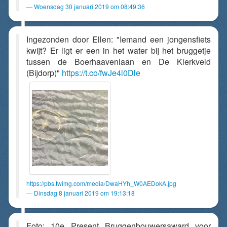
Woensdag 30 januari 2019 om 08:49:36
Ingezonden door Ellen: "Iemand een jongensfiets
kwijt? Er ligt er een in het water bij het bruggetje
tussen de Boerhaavenlaan en De Klerkveld
(Bijdorp)"
https://t.co/fwJe4l0Dle
https://pbs.twimg.com/media/DwaHYh_W0AEDokA.jpg
Dinsdag 8 januari 2019 om 19:13:18
Foto: 10e Present Bruggenbouwersaward voor