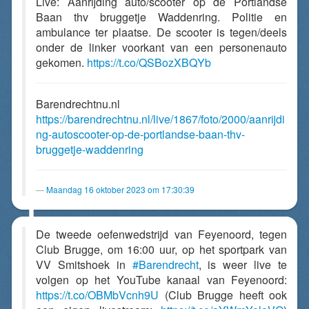
Live: Aanrijding auto/scooter op de Portlandse
Baan thv bruggetje Waddenring. Politie en
ambulance ter plaatse. De scooter is tegen/deels
onder de linker voorkant van een personenauto
gekomen.
https://t.co/QSBozXBQYb
Barendrechtnu.nl
https://barendrechtnu.nl/live/1867/foto/2000/aanrijdi
ng-autoscooter-op-de-portlandse-baan-thv-
bruggetje-waddenring
Maandag 16 oktober 2023 om 17:30:39
De tweede oefenwedstrijd van Feyenoord, tegen
Club Brugge, om 16:00 uur, op het sportpark van
VV Smitshoek in
#Barendrecht
, is weer live te
volgen op het YouTube kanaal van Feyenoord:
https://t.co/OBMbVcnh9U
(Club Brugge heeft ook