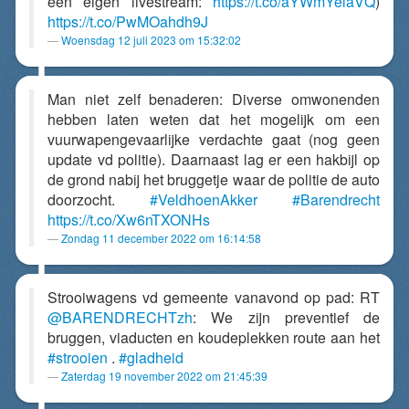
een eigen livestream:
https://t.co/aYWmYelaVQ
)
https://t.co/PwMOahdh9J
Woensdag 12 juli 2023 om 15:32:02
Man niet zelf benaderen: Diverse omwonenden
hebben laten weten dat het mogelijk om een
vuurwapengevaarlijke verdachte gaat (nog geen
update vd politie). Daarnaast lag er een hakbijl op
de grond nabij het bruggetje waar de politie de auto
doorzocht.
#VeldhoenAkker
#Barendrecht
https://t.co/Xw6nTXONHs
Zondag 11 december 2022 om 16:14:58
Strooiwagens vd gemeente vanavond op pad: RT
@BARENDRECHTzh
: We zijn preventief de
bruggen, viaducten en koudeplekken route aan het
#strooien
.
#gladheid
Zaterdag 19 november 2022 om 21:45:39