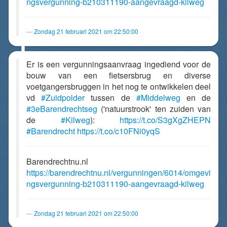
ngsvergunning-b210311190-aangevraagd-kilweg
Zondag 21 februari 2021 om 22:50:00
Er is een vergunningsaanvraag ingediend voor de
bouw van een fietsersbrug en diverse
voetgangersbruggen in het nog te ontwikkelen deel
vd
#Zuidpolder
tussen de
#Middelweg
en de
#3eBarendrechtseg
('natuurstrook' ten zuiden van
de
#Kilweg
):
https://t.co/S3gXgZHEPN
#Barendrecht
https://t.co/c10FNi0yqS
Barendrechtnu.nl
https://barendrechtnu.nl/vergunningen/6014/omgevi
ngsvergunning-b210311190-aangevraagd-kilweg
Zondag 21 februari 2021 om 22:50:00