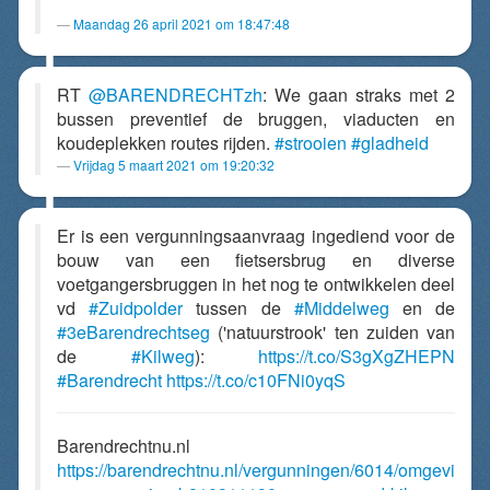
Maandag 26 april 2021 om 18:47:48
RT
@BARENDRECHTzh
: We gaan straks met 2
bussen preventief de bruggen, viaducten en
koudeplekken routes rijden.
#strooien
#gladheid
Vrijdag 5 maart 2021 om 19:20:32
Er is een vergunningsaanvraag ingediend voor de
bouw van een fietsersbrug en diverse
voetgangersbruggen in het nog te ontwikkelen deel
vd
#Zuidpolder
tussen de
#Middelweg
en de
#3eBarendrechtseg
('natuurstrook' ten zuiden van
de
#Kilweg
):
https://t.co/S3gXgZHEPN
#Barendrecht
https://t.co/c10FNi0yqS
Barendrechtnu.nl
https://barendrechtnu.nl/vergunningen/6014/omgevi