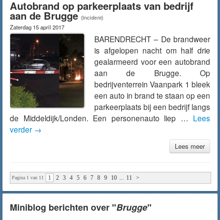
Autobrand op parkeerplaats van bedrijf
aan de Brugge
(Incident)
Zaterdag 15 april 2017
BARENDRECHT – De brandweer
is afgelopen nacht om half drie
gealarmeerd voor een autobrand
aan de Brugge. Op
bedrijventerrein Vaanpark 1 bleek
een auto in brand te staan op een
parkeerplaats bij een bedrijf langs
de Middeldijk/Londen. Een personenauto liep …
Lees
verder
→
Lees meer
1
2
3
4
5
6
7
8
9
10
...
11
>
Pagina 1 van 11
Miniblog berichten over "
Brugge
"