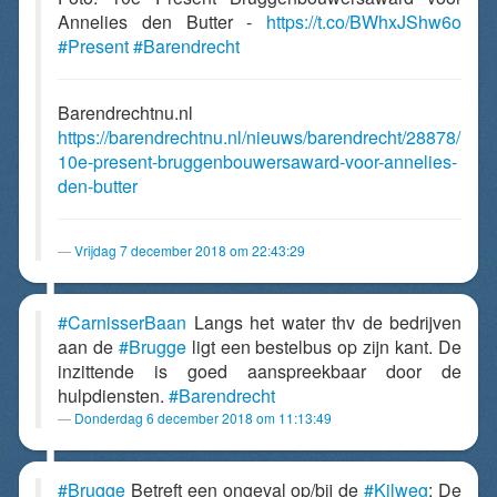
Annelies den Butter -
https://t.co/BWhxJShw6o
#Present
#Barendrecht
Barendrechtnu.nl
https://barendrechtnu.nl/nieuws/barendrecht/28878/
10e-present-bruggenbouwersaward-voor-annelies-
den-butter
Vrijdag 7 december 2018 om 22:43:29
#CarnisserBaan
Langs het water thv de bedrijven
aan de
#Brugge
ligt een bestelbus op zijn kant. De
inzittende is goed aanspreekbaar door de
hulpdiensten.
#Barendrecht
Donderdag 6 december 2018 om 11:13:49
#Brugge
Betreft een ongeval op/bij de
#Kilweg
: De