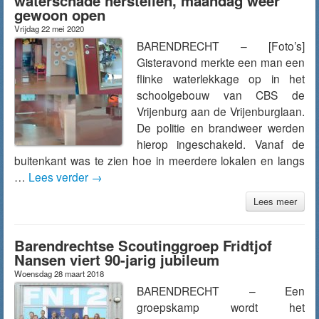
waterschade herstellen, maandag weer
gewoon open
Vrijdag 22 mei 2020
BARENDRECHT – [Foto’s]
Gisteravond merkte een man een
flinke waterlekkage op in het
schoolgebouw van CBS de
Vrijenburg aan de Vrijenburglaan.
De politie en brandweer werden
hierop ingeschakeld. Vanaf de
buitenkant was te zien hoe in meerdere lokalen en langs
…
Lees verder
→
Lees meer
Barendrechtse Scoutinggroep Fridtjof
Nansen viert 90-jarig jubileum
Woensdag 28 maart 2018
BARENDRECHT – Een
groepskamp wordt het