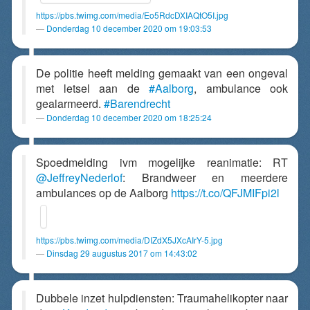
https://pbs.twimg.com/media/Eo5RdcDXIAQtO5I.jpg
Donderdag 10 december 2020 om 19:03:53
De politie heeft melding gemaakt van een ongeval
met letsel aan de
#Aalborg
, ambulance ook
gealarmeerd.
#Barendrecht
Donderdag 10 december 2020 om 18:25:24
Spoedmelding ivm mogelijke reanimatie: RT
@JeffreyNederlof
: Brandweer en meerdere
ambulances op de Aalborg
https://t.co/QFJMIFpi2l
https://pbs.twimg.com/media/DIZdX5JXcAIrY-5.jpg
Dinsdag 29 augustus 2017 om 14:43:02
Dubbele inzet hulpdiensten: Traumahelikopter naar