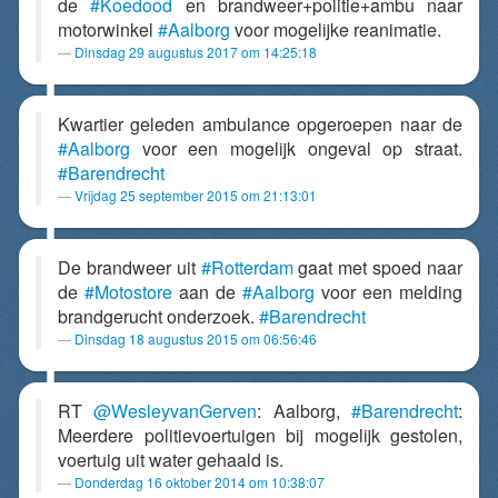
de
#Koedood
en brandweer+politie+ambu naar
motorwinkel
#Aalborg
voor mogelijke reanimatie.
Dinsdag 29 augustus 2017 om 14:25:18
Kwartier geleden ambulance opgeroepen naar de
#Aalborg
voor een mogelijk ongeval op straat.
#Barendrecht
Vrijdag 25 september 2015 om 21:13:01
De brandweer uit
#Rotterdam
gaat met spoed naar
de
#Motostore
aan de
#Aalborg
voor een melding
brandgerucht onderzoek.
#Barendrecht
Dinsdag 18 augustus 2015 om 06:56:46
RT
@WesleyvanGerven
: Aalborg,
#Barendrecht
:
Meerdere politievoertuigen bij mogelijk gestolen,
voertuig uit water gehaald is.
Donderdag 16 oktober 2014 om 10:38:07