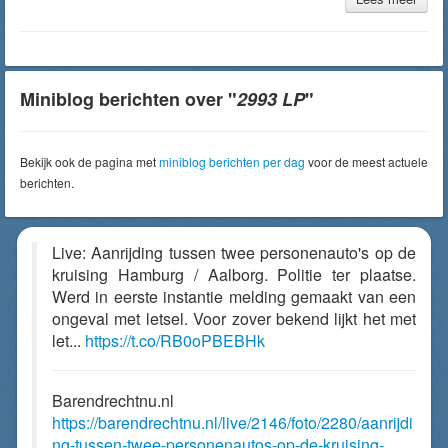
Miniblog berichten over "
2993 LP
"
Bekijk ook de pagina met
miniblog berichten per dag
voor de meest actuele
berichten.
Live: Aanrijding tussen twee personenauto's op de
kruising Hamburg / Aalborg. Politie ter plaatse.
Werd in eerste instantie melding gemaakt van een
ongeval met letsel. Voor zover bekend lijkt het met
let...
https://t.co/RB0oPBEBHk
Barendrechtnu.nl
https://barendrechtnu.nl/live/2146/foto/2280/aanrijdi
ng-tussen-twee-personenautos-op-de-kruising-