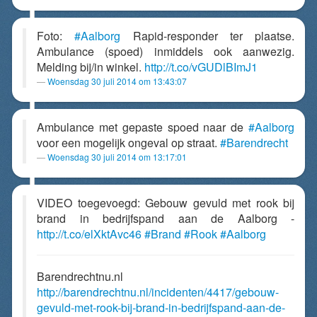
Foto:
#Aalborg
Rapid-responder ter plaatse.
Ambulance (spoed) inmiddels ook aanwezig.
Melding bij/in winkel.
http://t.co/vGUDlBImJ1
Woensdag 30 juli 2014 om 13:43:07
Ambulance met gepaste spoed naar de
#Aalborg
voor een mogelijk ongeval op straat.
#Barendrecht
Woensdag 30 juli 2014 om 13:17:01
VIDEO toegevoegd: Gebouw gevuld met rook bij
brand in bedrijfspand aan de Aalborg -
http://t.co/elXktAvc46
#Brand
#Rook
#Aalborg
Barendrechtnu.nl
http://barendrechtnu.nl/incidenten/4417/gebouw-
gevuld-met-rook-bij-brand-in-bedrijfspand-aan-de-