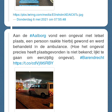
https://pbs.twimg.com/media/E0rshdmXEAIC6Tu.jpg
Donderdag 6 mei 2021 om 07:55:48
Aan de
#Aalborg
vond een ongeval met letsel
plaats, een persoon raakte hierbij gewond en werd
behandeld in de ambulance. (Hoe het ongeval
precies heeft plaatsgevonden is niet bekend; lijkt te
gaan om eenzijdig ongeval).
#Barendrecht
https://t.co/cdVjI95RBY