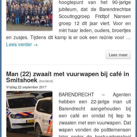
hoogtepunt van het 90-jarige
jubileum, dat de Barendrechtse
Scoutinggroep Fridtjof Nansen
groep 12 dit jaar viert. Voor en
mèt haar leden, ouders, broertjes
en zusjes. Tijdens dit kamp is er ook een reünie voor …
Lees verder
→
Lees meer
Man (22) zwaait met vuurwapen bij café in
Smitshoek
(Incident)
Vrijdag 22 september 2017
BARENDRECHT – Agenten
hebben een 22-jarige man uit
Barendrecht aangehouden bij
een café en omdat hij liep te
zwaaien met een vuurwapen. Dat
wapen vonden de politiemensen
later onder de bestuurdersstoel