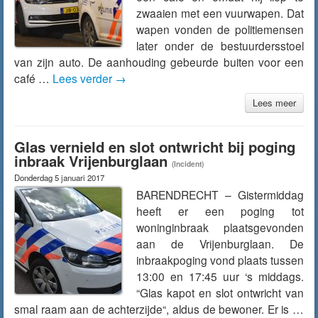
zwaaien met een vuurwapen. Dat
wapen vonden de politiemensen
later onder de bestuurdersstoel
van zijn auto. De aanhouding gebeurde buiten voor een
café …
Lees verder
→
Lees meer
Glas vernield en slot ontwricht bij poging
inbraak Vrijenburglaan
(Incident)
Donderdag 5 januari 2017
BARENDRECHT – Gistermiddag
heeft er een poging tot
woninginbraak plaatsgevonden
aan de Vrijenburglaan. De
inbraakpoging vond plaats tussen
13:00 en 17:45 uur ‘s middags.
“Glas kapot en slot ontwricht van
smal raam aan de achterzijde“, aldus de bewoner. Er is …