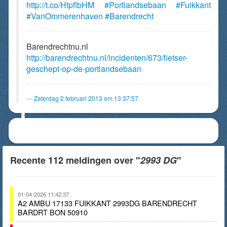
http://t.co/HtpflbHM
#Portlandsebaan
#Fuikkant
#VanOmmerenhaven
#Barendrecht
Barendrechtnu.nl
http://barendrechtnu.nl/incidenten/673/fietser-
geschept-op-de-portlandsebaan
Zaterdag 2 februari 2013 om 13:37:57
Recente 112 meldingen over "
2993 DG
"
01-04-2026 11:42:37
A2 AMBU 17133 FUIKKANT 2993DG BARENDRECHT
BARDRT BON 50910