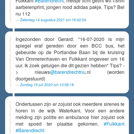
Fuikkant
#Barendrecht
. meisje licht getint wit t-shirt
aarbeienprint, jongen rood adidas pakje. Tips? Bel
nu 112
Zaterdag 14 augustus 2021 om 16:42:04
Ingezonden door Gerard: "16-07-2020 is mijn
spiegel eraf gereden door een BCC bus, het
gebeurde op de Portlandse Baan bij de kruising
Van Ommerenhaven en Fuikkant ongeveer om 16
uur. Ik zoek getuigen die dit gezien hebben" Tips? -
> nieuws
@barendrechtnu
.nl (worden
doorgestuurd)
Zondag 19 juli 2020 om 10:56:18
Ondertussen zijn er zojuist ook meerdere sirenes te
horen in de wijk Waterkant. Voor een andere
melding zijn politie en ambulance hier zojuist ook
met spoed ter plaatse gekomen.
#Fuikkant
#Barendrecht