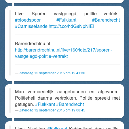
Live: Sporen vastgelegd, politie vertrekt.
#bloedspoor
#Fuikkant
#Barendrecht
#Carnisselande
http://t.co/hdG8NpNlEI
Barendrechtnu.nl
http://barendrechtnu.nl/live/160/foto/217/sporen-
vastgelegd-politie-vertrekt
Zaterdag 12 september 2015 om 19:41:30
Man vermoedelijk aangehouden en afgevoerd.
Politieheli daarna vertrokken. Politie spreekt met
getuigen.
#Fuikkant
#Barendrecht
Zaterdag 12 september 2015 om 19:08:45
Live: Afzetting
#Fuikkant
Kabbelkant door politie.