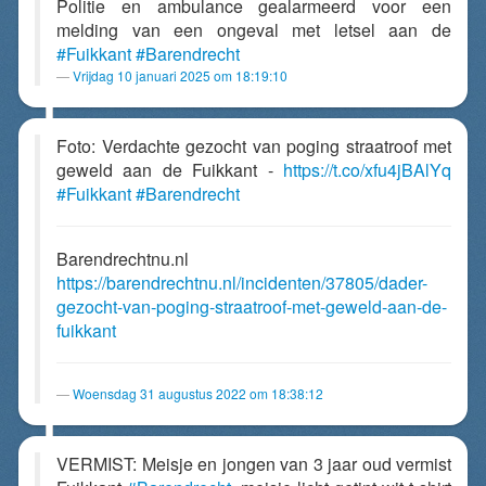
Politie en ambulance gealarmeerd voor een
melding van een ongeval met letsel aan de
#Fuikkant
#Barendrecht
Vrijdag 10 januari 2025 om 18:19:10
Foto: Verdachte gezocht van poging straatroof met
geweld aan de Fuikkant -
https://t.co/xfu4jBAlYq
#Fuikkant
#Barendrecht
Barendrechtnu.nl
https://barendrechtnu.nl/incidenten/37805/dader-
gezocht-van-poging-straatroof-met-geweld-aan-de-
fuikkant
Woensdag 31 augustus 2022 om 18:38:12
VERMIST: Meisje en jongen van 3 jaar oud vermist