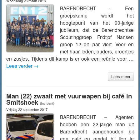
Woensdag 28 maart 2018
BARENDRECHT – Een
groepskamp wordt het
hoogtepunt van het 90-jarige
jubileum, dat de Barendrechtse
Scoutinggroep Fridtjof Nansen
groep 12 dit jaar viert. Voor en
mèt haar leden, ouders, broertjes
en zusjes. Tijdens dit kamp is er ook een reünie voor …
Lees verder
→
Lees meer
Man (22) zwaait met vuurwapen bij café in
Smitshoek
(Incident)
Vrijdag 22 september 2017
BARENDRECHT – Agenten
hebben een 22-jarige man uit
Barendrecht aangehouden bij
een café en omdat hij liep te