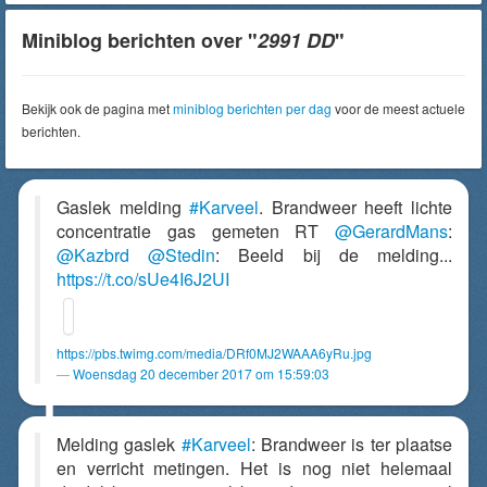
Miniblog berichten over "
2991 DD
"
Bekijk ook de pagina met
miniblog berichten per dag
voor de meest actuele
berichten.
Gaslek melding
#Karveel
. Brandweer heeft lichte
concentratie gas gemeten RT
@GerardMans
:
@Kazbrd
@Stedin
: Beeld bij de melding...
https://t.co/sUe4I6J2UI
https://pbs.twimg.com/media/DRf0MJ2WAAA6yRu.jpg
Woensdag 20 december 2017 om 15:59:03
Melding gaslek
#Karveel
: Brandweer is ter plaatse
en verricht metingen. Het is nog niet helemaal