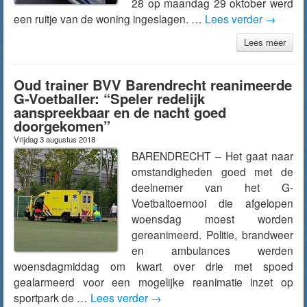
28 op maandag 29 oktober werd
een ruitje van de woning ingeslagen. …
Lees verder
→
Lees meer
Oud trainer BVV Barendrecht reanimeerde
G-Voetballer: “Speler redelijk
aanspreekbaar en de nacht goed
doorgekomen”
Vrijdag 3 augustus 2018
BARENDRECHT – Het gaat naar
omstandigheden goed met de
deelnemer van het G-
Voetbaltoernooi die afgelopen
woensdag moest worden
gereanimeerd. Politie, brandweer
en ambulances werden
woensdagmiddag om kwart over drie met spoed
gealarmeerd voor een mogelijke reanimatie inzet op
sportpark de …
Lees verder
→