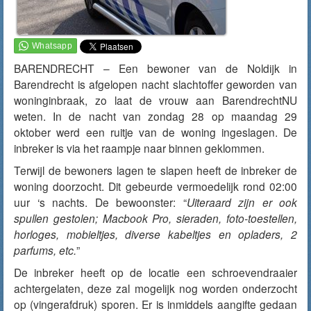
BARENDRECHT – Een bewoner van de Noldijk in
Barendrecht is afgelopen nacht slachtoffer geworden van
woninginbraak, zo laat de vrouw aan BarendrechtNU
weten. In de nacht van zondag 28 op maandag 29
oktober werd een ruitje van de woning ingeslagen. De
inbreker is via het raampje naar binnen geklommen.
Terwijl de bewoners lagen te slapen heeft de inbreker de
woning doorzocht. Dit gebeurde vermoedelijk rond 02:00
uur ‘s nachts. De bewoonster: “
Uiteraard zijn er ook
spullen gestolen; Macbook Pro, sieraden, foto-toestellen,
horloges, mobieltjes, diverse kabeltjes en opladers, 2
parfums, etc.
”
De inbreker heeft op de locatie een schroevendraaier
achtergelaten, deze zal mogelijk nog worden onderzocht
op (vingerafdruk) sporen. Er is inmiddels aangifte gedaan