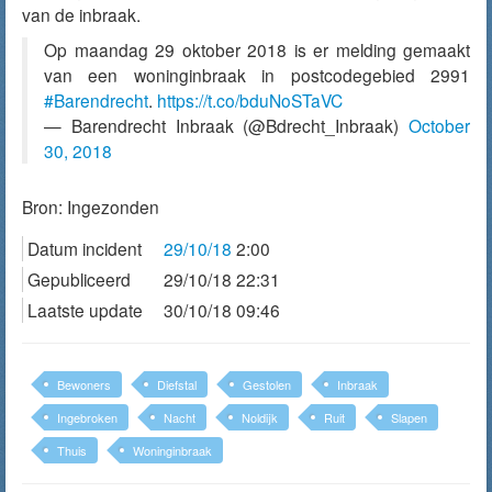
van de inbraak.
Op maandag 29 oktober 2018 is er melding gemaakt
van een woninginbraak in postcodegebied 2991
#Barendrecht
.
https://t.co/bduNoSTaVC
— Barendrecht Inbraak (@Bdrecht_Inbraak)
October
30, 2018
Bron:
Ingezonden
Datum incident
29/10/18
2:00
Gepubliceerd
29/10/18 22:31
Laatste update
30/10/18 09:46
Bewoners
Diefstal
Gestolen
Inbraak
Ingebroken
Nacht
Noldijk
Ruit
Slapen
Thuis
Woninginbraak