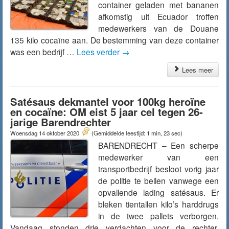
container geladen met bananen
afkomstig uit Ecuador troffen
medewerkers van de Douane
135 kilo cocaïne aan. De bestemming van deze container
was een bedrijf …
Lees verder
→
Lees meer
Satésaus dekmantel voor 100kg heroïne
en cocaïne: OM eist 5 jaar cel tegen 26-
jarige Barendrechter
Woensdag 14 oktober 2020
(Gemiddelde leestijd: 1 min, 23 sec)
BARENDRECHT – Een scherpe
medewerker van een
transportbedrijf besloot vorig jaar
de politie te bellen vanwege een
opvallende lading satésaus. Er
bleken tientallen kilo’s harddrugs
in de twee pallets verborgen.
Vandaag stonden drie verdachten voor de rechter,