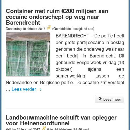
Container met ruim €200 miljoen aan
cocaïne onderschept op weg naar
Barendrecht
Donderdag 19 oktober 2017
(Gemiddelde leestijd: 45 sec)
BARENDRECHT – De politie heeft
een grote partij cocaïne in beslag
genomen die onderweg was naar
een bedrijf in Barendrecht. Dit
gebeurde vorige week vrijdag (13
oktober) tijdens een
samenwerking tussen de
Nederlandse en Belgische politie. De cocaïne zat verstopt
…
Lees verder
→
Lees meer
Landbouwmachine schuift van oplegger
voor Heinenoordtunnel
Vrijdag 24 februari 2017
(Gemiddelde leestijd: 56 sec)