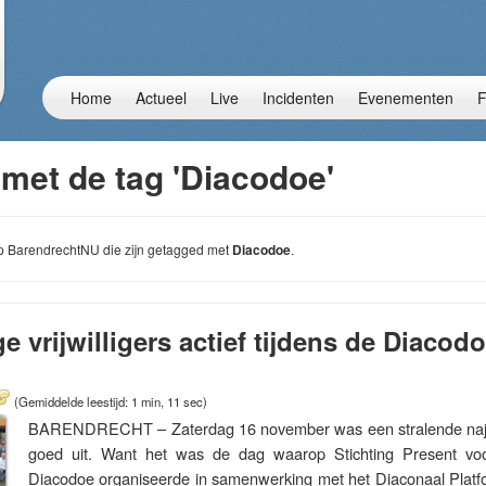
Home
Actueel
Live
Incidenten
Evenementen
F
 met de tag 'Diacodoe'
 op BarendrechtNU die zijn getagged met
Diacodoe
.
 vrijwilligers actief tijdens de Diacodo
(Gemiddelde leestijd: 1 min, 11 sec)
BARENDRECHT – Zaterdag 16 november was een stralende naj
goed uit. Want het was de dag waarop Stichting Present vo
Diacodoe organiseerde in samenwerking met het Diaconaal Plat