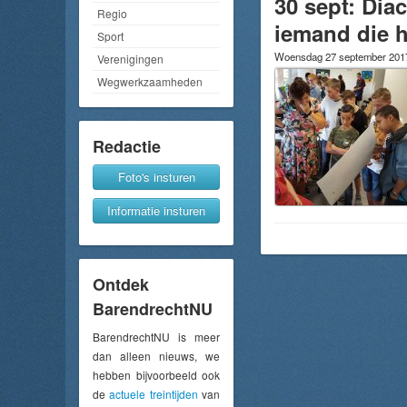
30 sept: Di
Regio
iemand die 
Sport
Woensdag 27 september 20
Verenigingen
Wegwerkzaamheden
Redactie
Foto's insturen
Informatie insturen
Ontdek
BarendrechtNU
BarendrechtNU is meer
dan alleen nieuws, we
hebben bijvoorbeeld ook
de
actuele treintijden
van