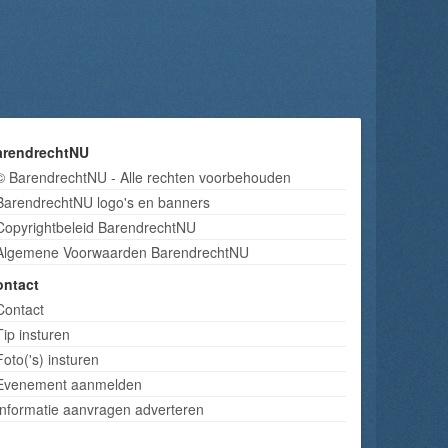
arendrechtNU
© BarendrechtNU - Alle rechten voorbehouden
BarendrechtNU logo's en banners
Copyrightbeleid BarendrechtNU
Algemene Voorwaarden BarendrechtNU
ontact
Contact
Tip insturen
Foto('s) insturen
Evenement aanmelden
Informatie aanvragen adverteren