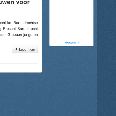
ouwen voor
lijke Barendrechtse
g Present Barendrecht
odoe. Groepen jongeren
-
Advertentie (?)
-
Lees meer