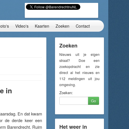
oto's
Video's
Kaarten
Zoeken
Contact
Zoeken
Nieuws uit je eigen
straat? Doe een
zoekopdracht en zie
direct al het nieuws en
112 meldingen uit jou
omgeving.
e in
Zoeken:
Go
aarsdag. En dat kwam
or de derde keer een
Het weer in
form Barendrecht. Ruim