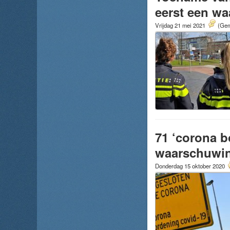
eerst een w
Vrijdag 21 mei 2021
(Gem
71 ‘corona b
waarschuwin
Donderdag 15 oktober 2020