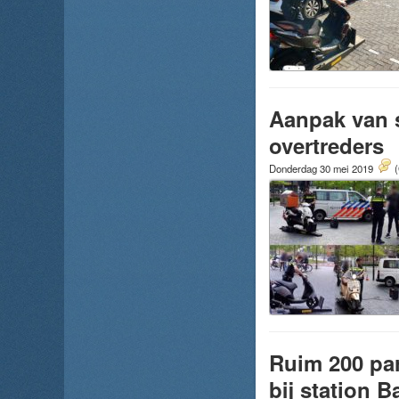
Aanpak van s
overtreders
Donderdag 30 mei 2019
(
Ruim 200 par
bij station 