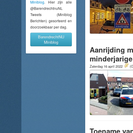
Miniblog
. Hier zijn alle
@BarendrechtnuNL
Tweets (Miniblog
Berichten) gesorteerd en
doorzoekbaar per dag.
BarendrechtNU
Miniblog
Aanrijding m
minderjarige
Zaterdag 16 april 2022
(G
Toename van 