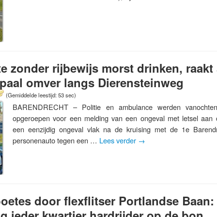
e zonder rijbewijs morst drinken, raakt 
rnpaal omver langs Dierensteinweg
(Gemiddelde leestijd: 53 sec)
BARENDRECHT – Politie en ambulance werden vanochten
opgeroepen voor een melding van een ongeval met letsel aan d
een eenzijdig ongeval vlak na de kruising met de 1e Baren
personenauto tegen een …
Lees verder
→
oetes door flexflitser Portlandse Baan
 ieder kwartier hardrijder op de bon