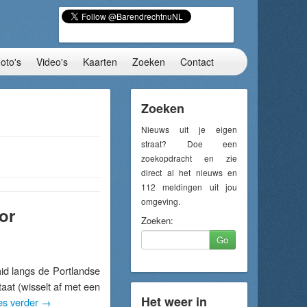
oto's
Video's
Kaarten
Zoeken
Contact
Zoeken
Nieuws uit je eigen
straat? Doe een
zoekopdracht en zie
direct al het nieuws en
112 meldingen uit jou
omgeving.
or
Zoeken:
Go
d langs de Portlandse
taat (wisselt af met een
Het weer in
es verder
→