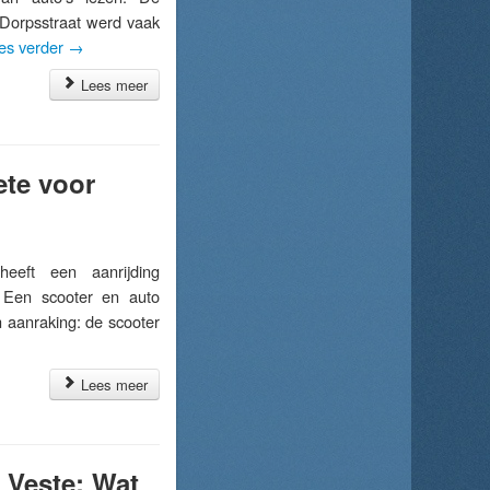
 Dorpsstraat werd vaak
es verder
→
Lees meer
ete voor
eft een aanrijding
 Een scooter en auto
 aanraking: de scooter
Lees meer
 Veste: Wat