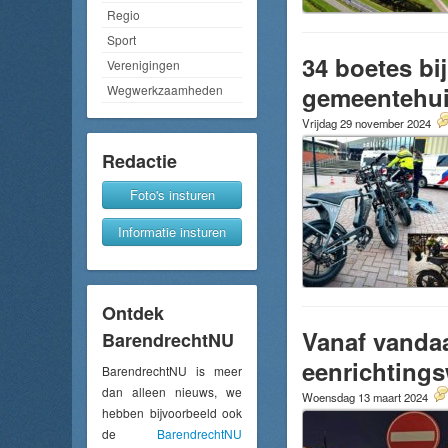
Regio
Sport
34 boetes bi
Verenigingen
gemeentehuis
Wegwerkzaamheden
Vrijdag 29 november 2024
Redactie
Foto's insturen
Informatie insturen
Ontdek
Vanaf vandaa
BarendrechtNU
eenrichting
BarendrechtNU is meer
dan alleen nieuws, we
Woensdag 13 maart 2024
hebben bijvoorbeeld ook
de
BarendrechtNU