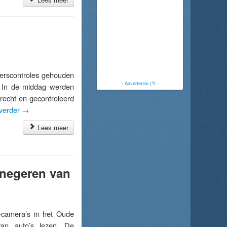
erscontroles gehouden
-
Advertentie (?)
-
. In de middag werden
recht en gecontroleerd
verder
→
Lees meer
 negeren van
camera’s in het Oude
van auto’s lezen. De