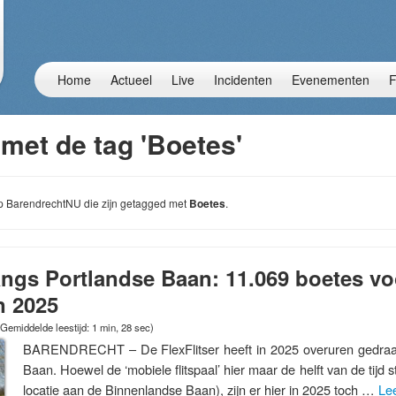
Home
Actueel
Live
Incidenten
Evenementen
F
met de tag 'Boetes'
 op BarendrechtNU die zijn getagged met
Boetes
.
langs Portlandse Baan: 11.069 boetes vo
n 2025
(Gemiddelde leestijd: 1 min, 28 sec)
BARENDRECHT – De FlexFlitser heeft in 2025 overuren gedraai
Baan. Hoewel de ‘mobiele flitspaal’ hier maar de helft van de tijd s
locatie aan de Binnenlandse Baan), zijn er hier in 2025 toch …
Le