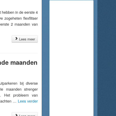
hebben in de eerste 4
e zogeheten flexflitser
 eerste 2 maanden van
Lees meer
ende maanden
arkeren bij diverse
ie maanden strenger
en. Het probleem van
klachten …
Lees verder
Lees meer