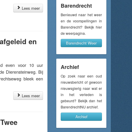
Barendrecht
Lees meer
Benieuwd naar het weer
en de voorspellingen in
Barendrecht? Bekijk hier
de weerpagina.
afgeleid en
Barendrecht Weer
d even voor 10 uur
Archief
e Dierensteinweg. Bij
Op zoek naar een oud
drechtseweg bleek een
nieuwsbericht of gewoon
nieuwsgierig naar wat er
in het verleden is
Lees meer
gebeurd? Bekijk dan het
BarendrechtNU archief.
Archief
: Twee