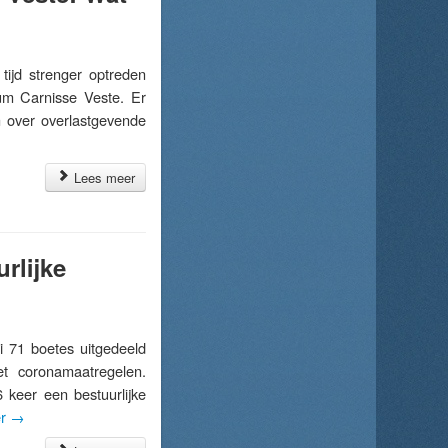
jd strenger optreden
rum Carnisse Veste. Er
n over overlastgevende
Lees meer
rlijke
 71 boetes uitgedeeld
t coronamaatregelen.
 keer een bestuurlijke
er
→