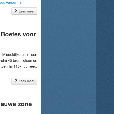
ees verder
→
Lees meer
 Boetes voor
Middeldijkerplein een
 ruim 40 bromfietsen en
toen hij 115km/u reed.
Lees meer
blauwe zone