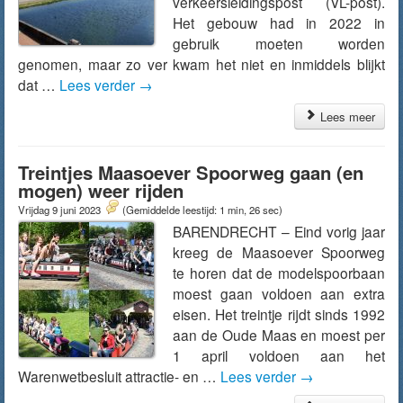
verkeersleidingspost (VL-post).
Het gebouw had in 2022 in
gebruik moeten worden
genomen, maar zo ver kwam het niet en inmiddels blijkt
dat …
Lees verder
→
Lees meer
Treintjes Maasoever Spoorweg gaan (en
mogen) weer rijden
Vrijdag 9 juni 2023
(Gemiddelde leestijd: 1 min, 26 sec)
BARENDRECHT – Eind vorig jaar
kreeg de Maasoever Spoorweg
te horen dat de modelspoorbaan
moest gaan voldoen aan extra
eisen. Het treintje rijdt sinds 1992
aan de Oude Maas en moest per
1 april voldoen aan het
Warenwetbesluit attractie- en …
Lees verder
→