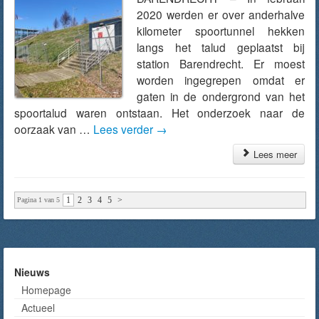
2020 werden er over anderhalve
kilometer spoortunnel hekken
langs het talud geplaatst bij
station Barendrecht. Er moest
worden ingegrepen omdat er
gaten in de ondergrond van het
spoortalud waren ontstaan. Het onderzoek naar de
oorzaak van …
Lees verder
→
Lees meer
1
2
3
4
5
>
Pagina 1 van 5
Nieuws
Homepage
Actueel