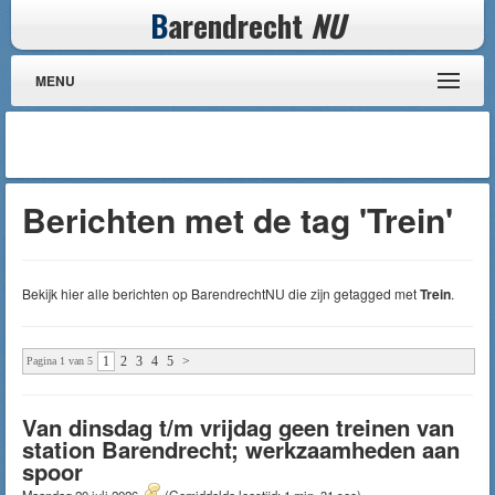
B
arendrecht
NU
MENU
Berichten met de tag 'Trein'
Bekijk hier alle berichten op BarendrechtNU die zijn getagged met
Trein
.
1
2
3
4
5
>
Pagina 1 van 5
Van dinsdag t/m vrijdag geen treinen van
station Barendrecht; werkzaamheden aan
spoor