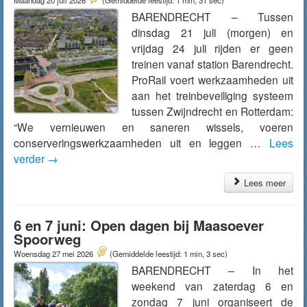
Maandag 20 juli 2026
(Gemiddelde leestijd: 1 min, 31 sec)
BARENDRECHT – Tussen
dinsdag 21 juli (morgen) en
vrijdag 24 juli rijden er geen
treinen vanaf station Barendrecht.
ProRail voert werkzaamheden uit
aan het treinbeveiliging systeem
tussen Zwijndrecht en Rotterdam:
“We vernieuwen en saneren wissels, voeren
conserveringswerkzaamheden uit en leggen …
Lees
verder
→
Lees meer
6 en 7 juni: Open dagen bij Maasoever
Spoorweg
Woensdag 27 mei 2026
(Gemiddelde leestijd: 1 min, 3 sec)
BARENDRECHT – In het
weekend van zaterdag 6 en
zondag 7 juni organiseert de