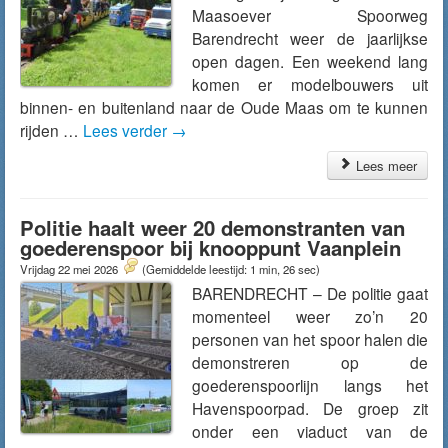
Maasoever Spoorweg
Barendrecht weer de jaarlijkse
open dagen. Een weekend lang
komen er modelbouwers uit
binnen- en buitenland naar de Oude Maas om te kunnen
rijden …
Lees verder
→
Lees meer
Politie haalt weer 20 demonstranten van
goederenspoor bij knooppunt Vaanplein
Vrijdag 22 mei 2026
(Gemiddelde leestijd: 1 min, 26 sec)
BARENDRECHT – De politie gaat
momenteel weer zo’n 20
personen van het spoor halen die
demonstreren op de
goederenspoorlijn langs het
Havenspoorpad. De groep zit
onder een viaduct van de