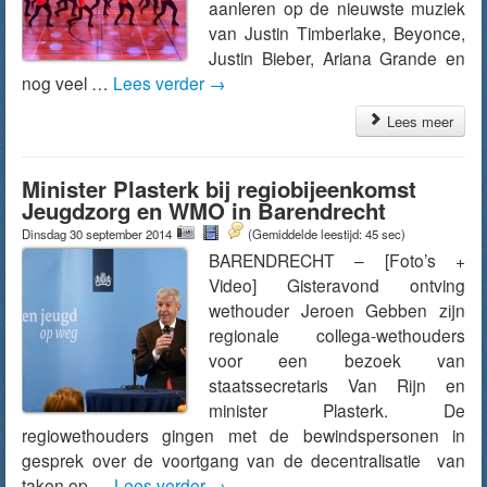
aanleren op de nieuwste muziek
van Justin Timberlake, Beyonce,
Justin Bieber, Ariana Grande en
nog veel …
Lees verder
→
Lees meer
Minister Plasterk bij regiobijeenkomst
Jeugdzorg en WMO in Barendrecht
Dinsdag 30 september 2014
(Gemiddelde leestijd: 45 sec)
BARENDRECHT – [Foto’s +
Video] Gisteravond ontving
wethouder Jeroen Gebben zijn
regionale collega-wethouders
voor een bezoek van
staatssecretaris Van Rijn en
minister Plasterk. De
regiowethouders gingen met de bewindspersonen in
gesprek over de voortgang van de decentralisatie van
taken op …
Lees verder
→