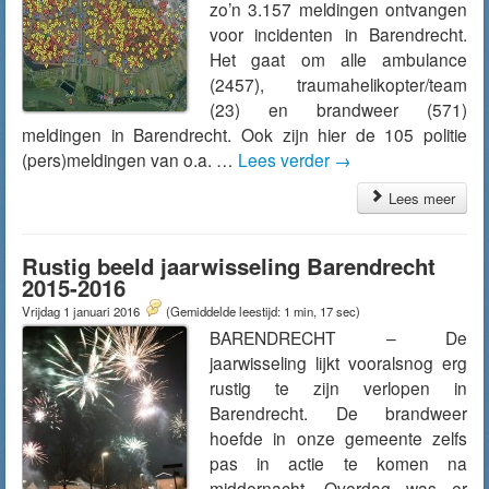
zo’n 3.157 meldingen ontvangen
voor incidenten in Barendrecht.
Het gaat om alle ambulance
(2457), traumahelikopter/team
(23) en brandweer (571)
meldingen in Barendrecht. Ook zijn hier de 105 politie
(pers)meldingen van o.a. …
Lees verder
→
Lees meer
Rustig beeld jaarwisseling Barendrecht
2015-2016
Vrijdag 1 januari 2016
(Gemiddelde leestijd: 1 min, 17 sec)
BARENDRECHT – De
jaarwisseling lijkt vooralsnog erg
rustig te zijn verlopen in
Barendrecht. De brandweer
hoefde in onze gemeente zelfs
pas in actie te komen na
middernacht. Overdag was er