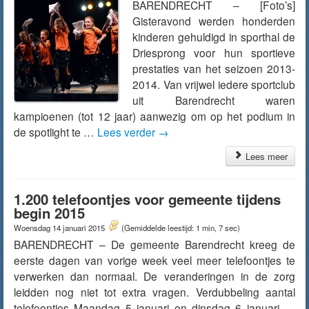
BARENDRECHT – [Foto’s]
Gisteravond werden honderden
kinderen gehuldigd in sporthal de
Driesprong voor hun sportieve
prestaties van het seizoen 2013-
2014. Van vrijwel iedere sportclub
uit Barendrecht waren
kampioenen (tot 12 jaar) aanwezig om op het podium in
de spotlight te …
Lees verder
→
Lees meer
1.200 telefoontjes voor gemeente tijdens
begin 2015
Woensdag 14 januari 2015
(Gemiddelde leestijd: 1 min, 7 sec)
BARENDRECHT – De gemeente Barendrecht kreeg de
eerste dagen van vorige week veel meer telefoontjes te
verwerken dan normaal. De veranderingen in de zorg
leidden nog niet tot extra vragen. Verdubbeling aantal
telefoontjes Maandag 5 januari en dinsdag 6 januari …