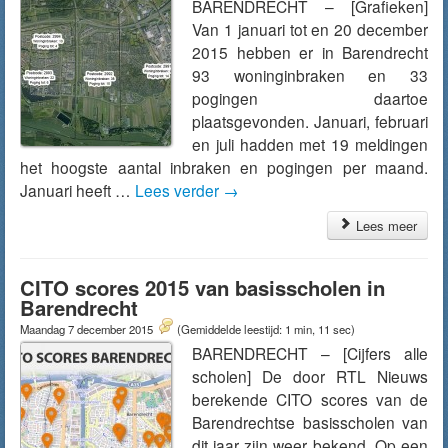
BARENDRECHT – [Grafieken]
Van 1 januari tot en 20 december
2015 hebben er in Barendrecht
93 woninginbraken en 33
pogingen daartoe
plaatsgevonden. Januari, februari
en juli hadden met 19 meldingen
het hoogste aantal inbraken en pogingen per maand.
Januari heeft …
Lees verder
→
Lees meer
CITO scores 2015 van basisscholen in
Barendrecht
Maandag 7 december 2015
(Gemiddelde leestijd: 1 min, 11 sec)
BARENDRECHT – [Cijfers alle
scholen] De door RTL Nieuws
berekende CITO scores van de
Barendrechtse basisscholen van
dit jaar zijn weer bekend. Op een