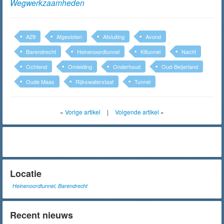
Wegwerkzaamheden
A29
Afgesloten
Afsluiting
Avond
Barendrecht
Heinenoordtunnel
Kiltunnel
Nacht
Ochtend
Omleiding
Onderhoud
Oud-Beijerland
Oude Maas
Rijkswaterstaat
Tunnel
«
Vorige artikel
|
Volgende artikel
»
Locatie
Heinenoordtunnel, Barendrecht
Recent nieuws