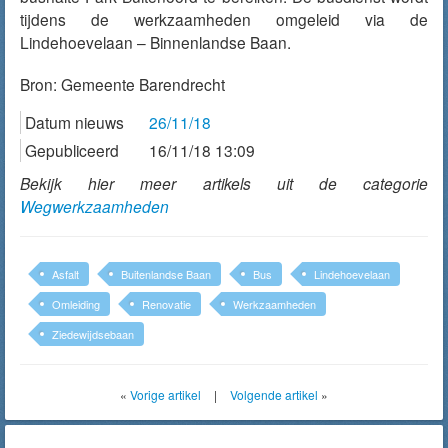
tijdens de werkzaamheden omgeleid via de
Lindehoevelaan – Binnenlandse Baan.
Bron:
Gemeente Barendrecht
Datum nieuws
26/11/18
Gepubliceerd
16/11/18 13:09
Bekijk hier meer artikels uit de categorie
Wegwerkzaamheden
Asfalt
Buitenlandse Baan
Bus
Lindehoevelaan
Omleiding
Renovatie
Werkzaamheden
Ziedewijdsebaan
«
Vorige artikel
|
Volgende artikel
»