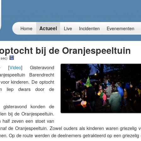
Actueel
Home
Live
Incidenten
Evenementen
ptocht bij de Oranjespeeltuin
 sec
)
– [
Video
]
Gisteravond
njespeeltuin Barendrecht
voor kinderen. De optocht
km liep dwars door de
es
gisteravond
konden de
en bij de Oranjespeeltuin.
 half zeven een stoet van
naf de Oranjespeeltuin. Zowel ouders als kinderen waren griezelig v
nen. Op de route werden de deelnemers getrakteerd op een griezelig 