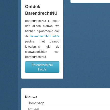
Ontdek
BarendrechtNU
BarendrechtNU is meer
dan alleen nieuws, we
hebben bijvoorbeeld ook
de
BarendrechtNU Foto's
pagina met daarop
fotoalbums uit de
nieuwsberichten van
BarendrechtNU.
BarendrechtNU
Foto's
Nieuws
Homepage
Actueel