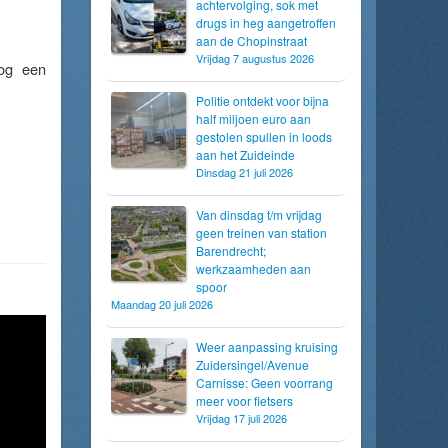
achtervolging, sok met
drugs in heg aangetroffen
aan de Chopinstraat
Vrijdag 7 augustus 2026
og een
Politie ontdekt voor bijna
half miljoen euro aan
gestolen spullen in loods
aan het Zuideinde
Dinsdag 21 juli 2026
Van dinsdag t/m vrijdag
geen treinen van station
Barendrecht;
werkzaamheden aan
spoor
Maandag 20 juli 2026
Weer aanpassing kruising
Zuidersingel/Avenue
Carnisse: Geen voorrang
meer voor fietsers
Vrijdag 17 juli 2026