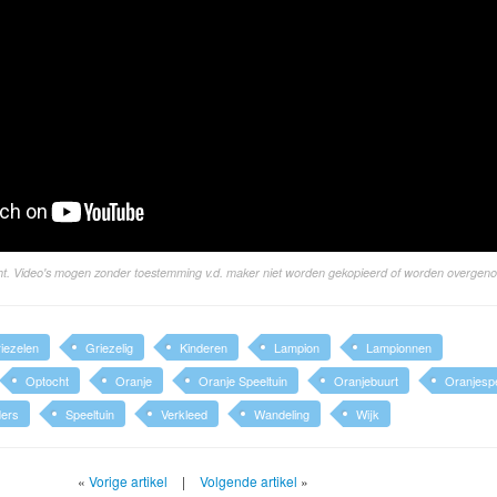
ight. Video's mogen zonder toestemming v.d. maker niet worden gekopieerd of worden overgen
iezelen
Griezelig
Kinderen
Lampion
Lampionnen
Optocht
Oranje
Oranje Speeltuin
Oranjebuurt
Oranjespe
ers
Speeltuin
Verkleed
Wandeling
Wijk
«
Vorige artikel
|
Volgende artikel
»