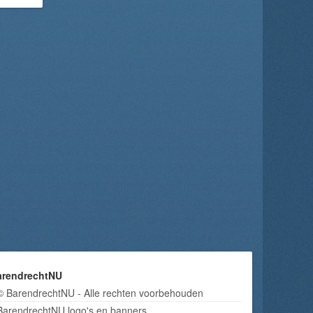
arendrechtNU
© BarendrechtNU - Alle rechten voorbehouden
BarendrechtNU logo's en banners