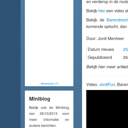
en verderop in de rout
Bekijk
hier
een video s
Bekijk de
Barendrec
komende optocht, dan k
Door:
Jordi Menheer
Datum nieuws
25
Gepubliceerd
26
Bekijk hier meer artike
Video:
JordiFun
, Bare
-
Advertentie (?)
-
Miniblog
Bekijk ook de Miniblog
van 26/10/2013 voor
meer informatie en
andere berichten.