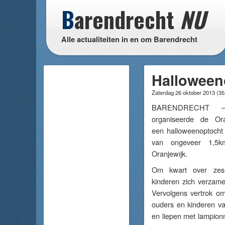
B
arendrecht
NU
Alle actualiteiten in en om Barendrecht
Halloweeno
Zaterdag 26 oktober 2013
(
35
BARENDRECHT 
organiseerde de Ora
een halloweenoptocht 
van ongeveer 1,5
Oranjewijk.
Om kwart over z
kinderen zich verzamel
Vervolgens vertrok om
ouders en kinderen va
en liepen met lampion