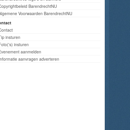
Copyrightbeleid BarendrechtNU
Algemene Voorwaarden BarendrechtNU
ontact
Contact
Tip insturen
Foto('s) insturen
Evenement aanmelden
Informatie aanvragen adverteren