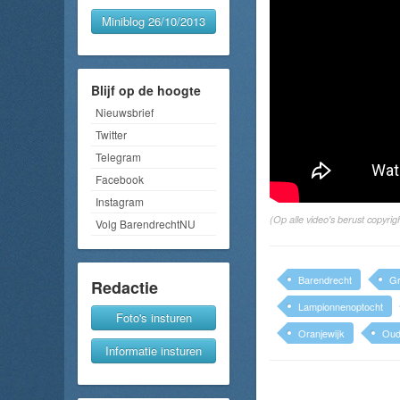
Miniblog 26/10/2013
Blijf op de hoogte
Nieuwsbrief
Twitter
Telegram
Facebook
Instagram
(Op alle video's berust copyr
Volg BarendrechtNU
Barendrecht
Gr
Redactie
Lampionnenoptocht
Foto's insturen
Oranjewijk
Oud
Informatie insturen