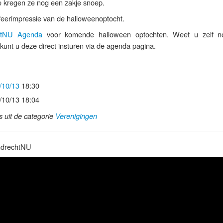
e kregen ze nog een zakje snoep.
feerimpressie van de halloweenoptocht.
htNU Agenda
voor komende halloween optochten. Weet u zelf n
unt u deze direct insturen via de agenda pagina.
/10/13
18:30
/10/13 18:04
ls uit de categorie
Verenigingen
ndrechtNU