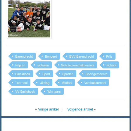
Barendrecht
Bongerd
BVV Barendrecht
Prijs
Prijzen
Scholen
Scholenvoetbaltoernooi
School
Smitshoek
Sport
Sporten
Sportgemeente
Toernooi
Uitslag
Voetbal
Voetbaltoernooi
VV Smitshoek
Winnaars
«
Vorige artikel
|
Volgende artikel
»