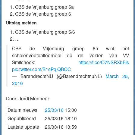
CBS de Vrijenburg groep 5a
CBS de Vrijenburg groep 6
Uitslag meiden
CBS de Vrijenburg groep 5/6
…
CBS de Vrijenburg groep 5a wint het
scholenvoetbaltoernooi op de velden van VV
Smitshoek:
https://t.co/O7NSRXbFls
pic.twitter.com/B1sPqjQBOC
— BarendrechtNU (@BarendrechtnuNL)
March 25,
2016
Door:
Jordi Menheer
Datum nieuws
25/03/16
15:00
Gepubliceerd
25/03/16 18:10
Laatste update
26/03/16 13:59