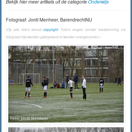
Bekijk hier meer artikels uit de categorie
Onderwijs
Fotograaf: Jordi Menheer, BarendrechtNU
(Op alle foto's berust
copyright
. Foto's mogen zonder toestemming v.d.
fotograaf niet worden gekopieerd of worden overgenomen.)