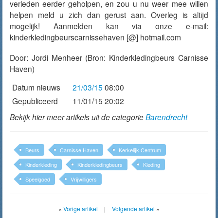
verleden eerder geholpen, en zou u nu weer mee willen
helpen meld u zich dan gerust aan. Overleg is altijd
mogelijk! Aanmelden kan via onze e-mail:
kinderkledingbeurscarnissehaven [@] hotmail.com
Door:
Jordi Menheer
(Bron: Kinderkledingbeurs Carnisse
Haven)
Datum nieuws
21/03/15
08:00
Gepubliceerd
11/01/15 20:02
Bekijk hier meer artikels uit de categorie
Barendrecht
Beurs
Carnisse Haven
Kerkelijk Centrum
Kinderkleding
Kinderkledingbeurs
Kleding
Speelgoed
Vrijwilligers
«
Vorige artikel
|
Volgende artikel
»