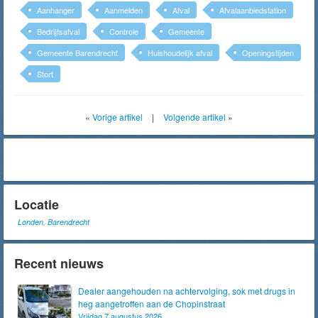
Aanhanger
Aanmelden
Afval
Afvalaanbiedstation
Bedrijfsafval
Controle
Gemeente
Gemeente Barendrecht
Huishoudelijk afval
Openingstijden
Stort
«
Vorige artikel
|
Volgende artikel
»
Locatie
Londen, Barendrecht
Recent nieuws
Dealer aangehouden na achtervolging, sok met drugs in
heg aangetroffen aan de Chopinstraat
Vrijdag 7 augustus 2026