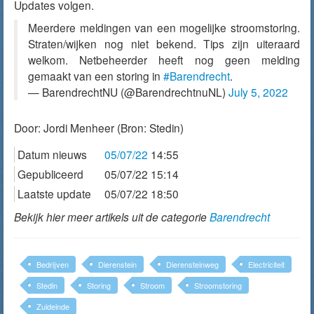
Updates volgen.
Meerdere meldingen van een mogelijke stroomstoring.
Straten/wijken nog niet bekend. Tips zijn uiteraard
welkom. Netbeheerder heeft nog geen melding
gemaakt van een storing in
#Barendrecht
.
— BarendrechtNU (@BarendrechtnuNL)
July 5, 2022
Door:
Jordi Menheer
(Bron: Stedin)
Datum nieuws
05/07/22
14:55
Gepubliceerd
05/07/22 15:14
Laatste update
05/07/22 18:50
Bekijk hier meer artikels uit de categorie
Barendrecht
Bedrijven
Dierenstein
Dierensteinweg
Electriciteit
Stedin
Storing
Stroom
Stroomstoring
Zuideinde