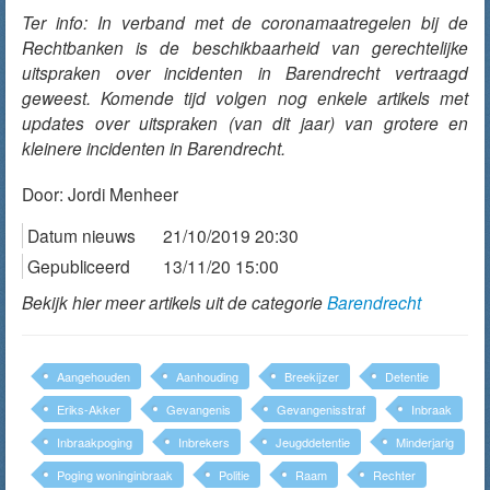
Ter info: In verband met de coronamaatregelen bij de
Rechtbanken is de beschikbaarheid van gerechtelijke
uitspraken over incidenten in Barendrecht vertraagd
geweest. Komende tijd volgen nog enkele artikels met
updates over uitspraken (van dit jaar) van grotere en
kleinere incidenten in Barendrecht.
Door:
Jordi Menheer
Datum nieuws
21/10/2019 20:30
Gepubliceerd
13/11/20 15:00
Bekijk hier meer artikels uit de categorie
Barendrecht
Aangehouden
Aanhouding
Breekijzer
Detentie
Eriks-Akker
Gevangenis
Gevangenisstraf
Inbraak
Inbraakpoging
Inbrekers
Jeugddetentie
Minderjarig
Poging woninginbraak
Politie
Raam
Rechter