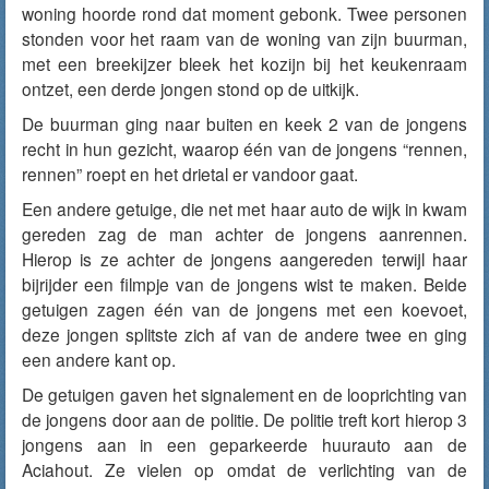
woning hoorde rond dat moment gebonk. Twee personen
stonden voor het raam van de woning van zijn buurman,
met een breekijzer bleek het kozijn bij het keukenraam
ontzet, een derde jongen stond op de uitkijk.
De buurman ging naar buiten en keek 2 van de jongens
recht in hun gezicht, waarop één van de jongens “rennen,
rennen” roept en het drietal er vandoor gaat.
Een andere getuige, die net met haar auto de wijk in kwam
gereden zag de man achter de jongens aanrennen.
Hierop is ze achter de jongens aangereden terwijl haar
bijrijder een filmpje van de jongens wist te maken. Beide
getuigen zagen één van de jongens met een koevoet,
deze jongen splitste zich af van de andere twee en ging
een andere kant op.
De getuigen gaven het signalement en de looprichting van
de jongens door aan de politie. De politie treft kort hierop 3
jongens aan in een geparkeerde huurauto aan de
Aciahout. Ze vielen op omdat de verlichting van de