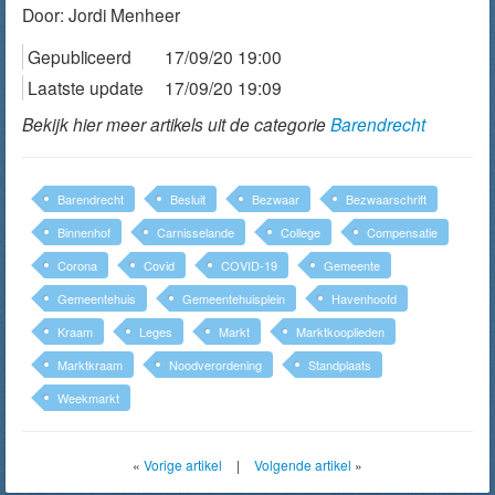
Door:
Jordi Menheer
Gepubliceerd
17/09/20 19:00
Laatste update
17/09/20 19:09
Bekijk hier meer artikels uit de categorie
Barendrecht
Barendrecht
Besluit
Bezwaar
Bezwaarschrift
Binnenhof
Carnisselande
College
Compensatie
Corona
Covid
COVID-19
Gemeente
Gemeentehuis
Gemeentehuisplein
Havenhoofd
Kraam
Leges
Markt
Marktkooplieden
Marktkraam
Noodverordening
Standplaats
Weekmarkt
«
Vorige artikel
|
Volgende artikel
»