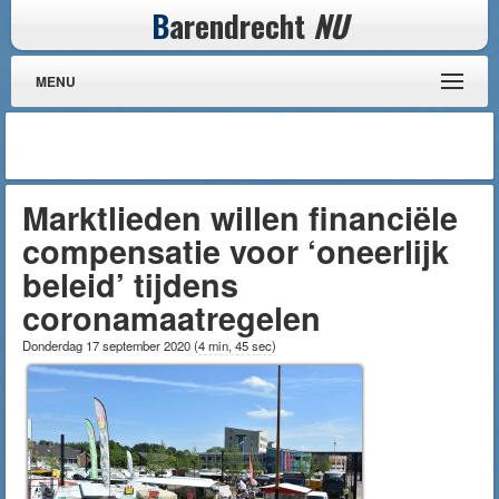
B
arendrecht
NU
MENU
Marktlieden willen financiële
compensatie voor ‘oneerlijk
beleid’ tijdens
coronamaatregelen
Donderdag 17 september 2020
(
4 min, 45 sec
)