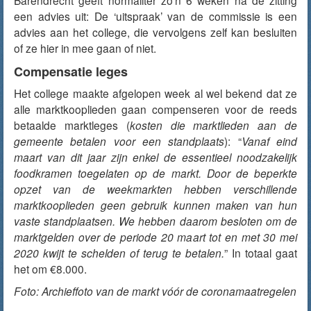
Barendrecht geeft normaliter zo’n 6 weken na de zitting
een advies uit: De ‘uitspraak’ van de commissie is een
advies aan het college, die vervolgens zelf kan besluiten
of ze hier in mee gaan of niet.
Compensatie leges
Het college maakte afgelopen week al wel bekend dat ze
alle marktkooplieden gaan compenseren voor de reeds
betaalde marktleges (
kosten die marktlieden aan de
gemeente betalen voor een standplaats
): “
Vanaf eind
maart van dit jaar zijn enkel de essentieel noodzakelijk
foodkramen toegelaten op de markt. Door de beperkte
opzet van de weekmarkten hebben verschillende
marktkooplieden geen gebruik kunnen maken van hun
vaste standplaatsen. We hebben daarom besloten om de
marktgelden over de periode 20 maart tot en met 30 mei
2020 kwijt te schelden of terug te betalen.
” In totaal gaat
het om €8.000.
Foto: Archieffoto van de markt vóór de coronamaatregelen