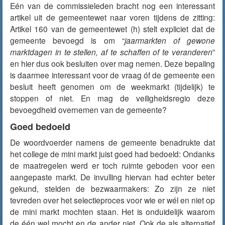
Eén van de commissieleden bracht nog een interessant
artikel uit de gemeentewet naar voren tijdens de zitting:
Artikel 160 van de gemeentewet (h) stelt expliciet dat de
gemeente bevoegd is om “
jaarmarkten of gewone
marktdagen in te stellen, af te schaffen of te veranderen
”
en hier dus ook besluiten over mag nemen. Deze bepaling
is daarmee interessant voor de vraag óf de gemeente een
besluit heeft genomen om de weekmarkt (tijdelijk) te
stoppen of niet. En mag de veiligheidsregio deze
bevoegdheid overnemen van de gemeente?
Goed bedoeld
De woordvoerder namens de gemeente benadrukte dat
het college de mini markt juist goed had bedoeld: Ondanks
de maatregelen werd er toch ruimte geboden voor een
aangepaste markt. De invulling hiervan had echter beter
gekund, stelden de bezwaarmakers: Zo zijn ze niet
tevreden over het selectieproces voor wie er wél en niet op
de mini markt mochten staan. Het is onduidelijk waarom
de één wel mocht en de ander niet. Ook de als alternatief