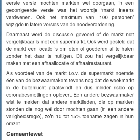
eerste versie mochten markten wel doorgaan, in een
gecorrigeerde versie was het woordje ‘markt’ ineens
verdwenen. Ook het maximum van ‘100 personen’
wijzigde in latere versies van de noodverordening.
Daarnaast werd de discussie gevoerd of de markt niet
vergelijkbaar is met een supermarkt. Ook werd gesteld dat
de markt een locatie is om eten of goederen af te halen
zonder het daar te nuttigen. Dit zou het vergelijkbaar
maken met een afhaallocatie of afhaalrestaurant.
Als voordeel van de markt t.o.v. de supermarkt noemde
één van de bezwaarmakers tevens nog dat de weekmarkt
in de buitenlucht plaatsvindt en dus minder risico op
coronabesmettingen oplevert. Een andere bezwaarmaker
wist te melden dat andere marktlieden, die op markten
stonden die nog wél door mochten gaan (in een andere
veiligheidsregio), zo’n 10 tot 15% toename zagen in hun
omzet.
Gemeentewet