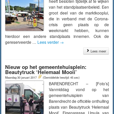
heeft besloten tijdelijk af te wijken
van het standplaatsenbeleid. Een
groot deel van de marktkooplui,
die in verband met de Corona-
crisis geen plaats op de
weekmarkt hebben, kunnen
hierdoor een andere standplaats innemen. Ook de
gereserveerde …
Lees verder
→
Lees meer
Nieuw op het gemeentehuisplein:
Beautytruck ‘Helemaal Mooii’
Maandag 30 januari 2017
(Gemiddelde leestijd: 45 sec)
BARENDRECHT – [Foto’s]
Vanmiddag vond op het
gemeentehuisplein van
Barendrecht de officiële onthulling
plaats van Beautytruck ‘Helemaal
Mooii’. Eigenaresse Ursula van