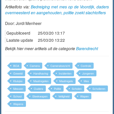
Artikelfoto via:
Bedreiging met mes op de Voordijk, daders
overmeesterd en aangehouden, politie zoekt slachtoffers
Door:
Jordi Menheer
Gepubliceerd
25/03/20 13:17
Laatste update
25/03/20 13:22
Bekijk hier meer artikels uit de categorie
Barendrecht
BOA
Camera
Cameratoezicht
Controle
Geweld
Handhaving
Incidenten
Jongeren
Kluisjes
Maatregelen
Maatregels
Mes
Messen
Ouders
Politie
Scholen
Scholieren
School
Steekwapen
Veiligheid
Wapen
Wapens