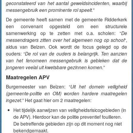
geconstateerd van het aantal geweldsincidenten, waarbij
messengebruik een prominente rol speelt.
”
De gemeente heeft samen met de gemeente Ridderkerk
een convenant opgesteld om een structurele
samenwerking op te zetten met o.a. scholen: “
De
messendragers zitten over het algemeen nog op school
“,
aldus van Belzen. Ook wordt de focus gelegd op de
ouders: “
De rol van de ouders is belangrijk. Ten aanzien
van het fenomeen messengebruik is gebleken dat de
jongeren veelal uit kwetsbare gezinnen komen.
”
Maatregelen APV
Burgemeester van Belzen: “
Uit het domein veiligheid
(gemeente-politie en OM) worden hardere maatregelen
ingezet.
” Het gaat hier om 2 maatregelen:
Het tijdelijk aanwijzen van veiligheidsrisicogebieden (in
de APV). Hierdoor kan de politie preventief fouilleren.
De betreffende gebieden zijn op dit moment nog niet
bekendgemaakt.