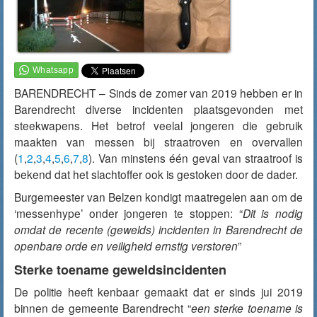
BARENDRECHT – Sinds de zomer van 2019 hebben er in
Barendrecht diverse incidenten plaatsgevonden met
steekwapens. Het betrof veelal jongeren die gebruik
maakten van messen bij straatroven en overvallen
(
1
,
2
,
3
,
4
,
5
,
6
,
7
,
8
). Van minstens één geval van straatroof is
bekend dat het slachtoffer ook is gestoken door de dader.
Burgemeester van Belzen kondigt maatregelen aan om de
‘messenhype’ onder jongeren te stoppen: “
Dit is nodig
omdat de recente (gewelds) incidenten in Barendrecht de
openbare orde en veiligheid ernstig verstoren
”
Sterke toename geweldsincidenten
De politie heeft kenbaar gemaakt dat er sinds jui 2019
binnen de gemeente Barendrecht “
een sterke toename is