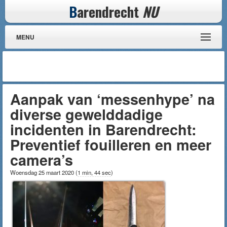
B
arendrecht
NU
MENU
Aanpak van ‘messenhype’ na
diverse gewelddadige
incidenten in Barendrecht:
Preventief fouilleren en meer
camera’s
Woensdag 25 maart 2020
(
1 min, 44 sec
)