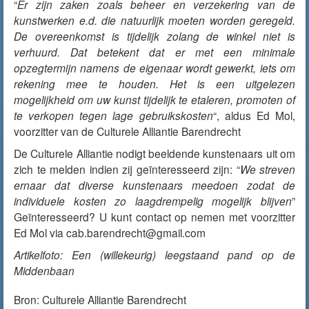
“
Er zijn zaken zoals beheer en verzekering van de
kunstwerken e.d. die natuurlijk moeten worden geregeld.
De overeenkomst is tijdelijk zolang de winkel niet is
verhuurd. Dat betekent dat er met een minimale
opzegtermijn namens de eigenaar wordt gewerkt, iets om
rekening mee te houden. Het is een uitgelezen
mogelijkheid om uw kunst tijdelijk te etaleren, promoten of
te verkopen tegen lage gebruikskosten
“, aldus Ed Mol,
voorzitter van de Culturele Alliantie Barendrecht
De Culturele Alliantie nodigt beeldende kunstenaars uit om
zich te melden indien zij geïnteresseerd zijn: “
We streven
ernaar dat diverse kunstenaars meedoen zodat de
individuele kosten zo laagdrempelig mogelijk blijven
”
Geïnteresseerd? U kunt contact op nemen met voorzitter
Ed Mol via cab.barendrecht@gmail.com
Artikelfoto: Een (willekeurig) leegstaand pand op de
Middenbaan
Bron:
Culturele Alliantie Barendrecht