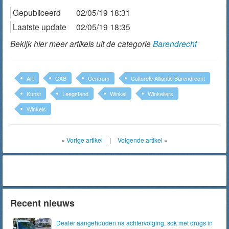
Gepubliceerd
02/05/19 18:31
Laatste update
02/05/19 18:35
Bekijk hier meer artikels uit de categorie
Barendrecht
Art
CAB
Centrum
Culturele Alliantie Barendrecht
Kunst
Leegstand
Winkel
Winkeliers
Winkels
«
Vorige artikel
|
Volgende artikel
»
Recent nieuws
Dealer aangehouden na achtervolging, sok met drugs in