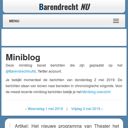
B
arendrecht
NU
MENU
Miniblog
Deze miniblog bevat berichten die zijn geplaatst op het
@BarendrechtnuNL
Twitter account.
Je bekijkt momenteel de berichten van donderdag 2 mei 2019. De
berichten staan van boven naar beneden in chronologische volgorde. Voor
de meest recente miniblog berichten bekijk je het
Miniblog overzicht
« Woensdag 1 mei 2019
|
Vrijdag 3 mei 2019 »
Artikel: Het nieuwe programma van Theater het