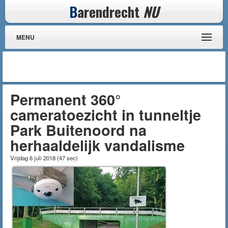
B
arendrecht
NU
MENU
Permanent 360°
cameratoezicht in tunneltje
Park Buitenoord na
herhaaldelijk vandalisme
Vrijdag 6 juli 2018
(
47 sec
)