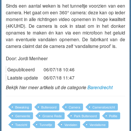
Sinds een aantal weken is het tunneltje voorzien van een
camera. Het gaat om een 360° camera: deze kan op ieder
moment in alle richtingen video opnemen in hoge kwaliteit
(4K/UHD). De camera is ook in staat om in het donker
opnames te maken én kan via een microfoon het geluid
van eventuele vandalen opnemen. De fabrikant van de
camera claimt dat de camera zelf ‘vandalisme proof’ is.
Door:
Jordi Menheer
Gepubliceerd
06/07/18 10:46
Laatste update
06/07/18 11:47
Bekijk hier meer artikels uit de categorie
Barendrecht
Bewaking
Buitenoord
Camera
Cameratoezicht
Gemeente
Groene Rede
Park Buitenoord
Politie
Toezicht
Tunneltje
Vandalen
Vandalisme