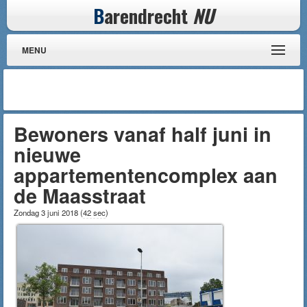
B
arendrecht
NU
MENU
Bewoners vanaf half juni in
nieuwe
appartementencomplex aan
de Maasstraat
Zondag 3 juni 2018
(
42 sec
)