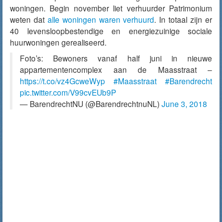
woningen. Begin november liet verhuurder Patrimonium
weten dat
alle woningen waren verhuurd
. In totaal zijn er
40 levensloopbestendige en energiezuinige sociale
huurwoningen gerealiseerd.
Foto’s: Bewoners vanaf half juni in nieuwe
appartementencomplex aan de Maasstraat –
https://t.co/vz4GcweWyp
#Maasstraat
#Barendrecht
pic.twitter.com/V99cvEUb9P
— BarendrechtNU (@BarendrechtnuNL)
June 3, 2018