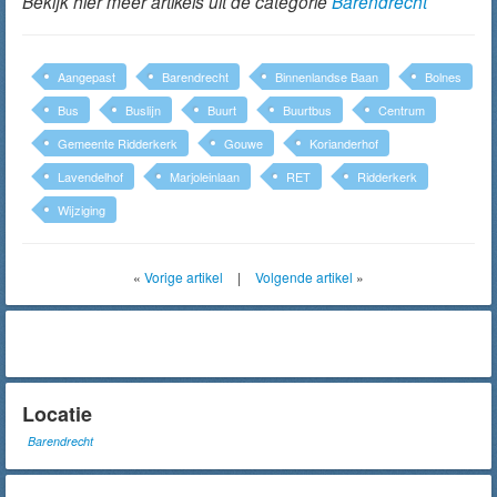
Bekijk hier meer artikels uit de categorie
Barendrecht
Aangepast
Barendrecht
Binnenlandse Baan
Bolnes
Bus
Buslijn
Buurt
Buurtbus
Centrum
Gemeente Ridderkerk
Gouwe
Korianderhof
Lavendelhof
Marjoleinlaan
RET
Ridderkerk
Wijziging
«
Vorige artikel
|
Volgende artikel
»
Locatie
Barendrecht