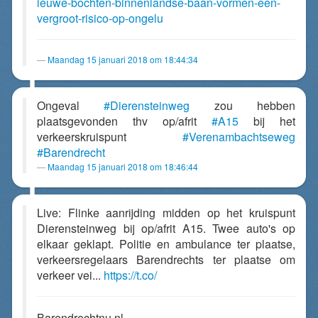
ieuwe-bochten-binnenlandse-baan-vormen-een-
vergroot-risico-op-ongelu
Maandag 15 januari 2018 om 18:44:34
Ongeval
#Dierensteinweg
zou hebben
plaatsgevonden thv op/afrit
#A15
bij het
verkeerskruispunt
#Verenambachtseweg
#Barendrecht
Maandag 15 januari 2018 om 18:46:44
Live: Flinke aanrijding midden op het kruispunt
Dierensteinweg bij op/afrit A15. Twee auto's op
elkaar geklapt. Politie en ambulance ter plaatse,
verkeersregelaars Barendrechts ter plaatse om
verkeer vei...
https://t.co/
Barendrechtnu.nl