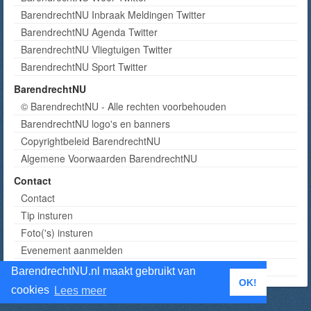
BarendrechtNU Inbraak Meldingen Twitter
BarendrechtNU Agenda Twitter
BarendrechtNU Vliegtuigen Twitter
BarendrechtNU Sport Twitter
BarendrechtNU
© BarendrechtNU - Alle rechten voorbehouden
BarendrechtNU logo's en banners
Copyrightbeleid BarendrechtNU
Algemene Voorwaarden BarendrechtNU
Contact
Contact
Tip insturen
Foto('s) insturen
Evenement aanmelden
Informatie aanvragen adverteren
BarendrechtNU.nl maakt gebruikt van
OK!
cookies
Lees meer