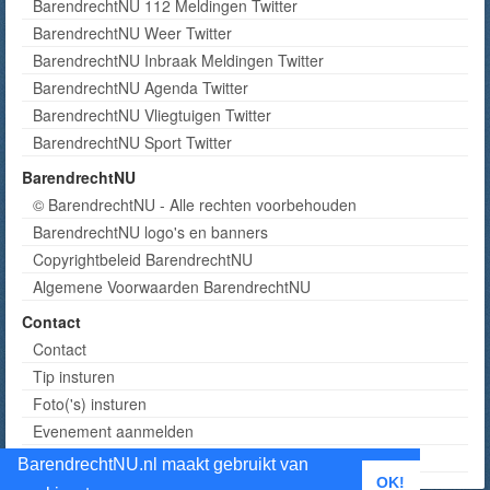
BarendrechtNU 112 Meldingen Twitter
BarendrechtNU Weer Twitter
BarendrechtNU Inbraak Meldingen Twitter
BarendrechtNU Agenda Twitter
BarendrechtNU Vliegtuigen Twitter
BarendrechtNU Sport Twitter
BarendrechtNU
© BarendrechtNU - Alle rechten voorbehouden
BarendrechtNU logo's en banners
Copyrightbeleid BarendrechtNU
Algemene Voorwaarden BarendrechtNU
Contact
Contact
Tip insturen
Foto('s) insturen
Evenement aanmelden
Informatie aanvragen adverteren
BarendrechtNU.nl maakt gebruikt van
OK!