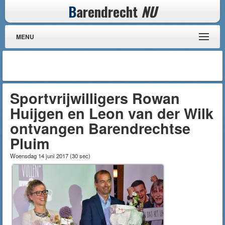
B
arendrecht
NU
MENU
Sportvrijwilligers Rowan
Huijgen en Leon van der Wilk
ontvangen Barendrechtse
Pluim
Woensdag 14 juni 2017
(
30 sec
)