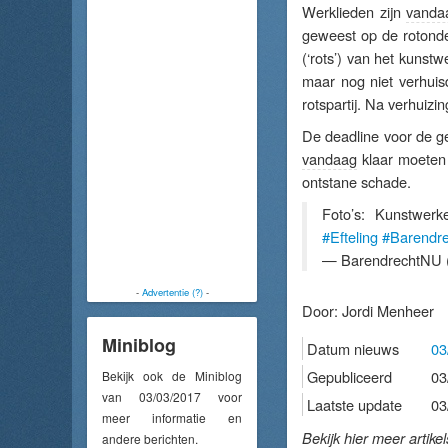
Werklieden zijn
vanda
geweest op de rotonde,
(‘rots’) van het kunst
maar nog niet verhuis
rotspartij. Na verhuizin
De deadline voor de 
vandaag
klaar moeten
ontstane schade.
Foto’s: Kunstwerk
#Efteling
#Barendre
— BarendrechtNU 
-
Advertentie (?)
-
Door:
Jordi Menheer
Miniblog
Datum nieuws
03
Gepubliceerd
03
Bekijk ook de Miniblog
van 03/03/2017 voor
Laatste update
03
meer informatie en
Bekijk hier meer artike
andere berichten.