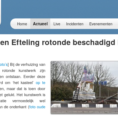
Actueel
Home
Live
Incidenten
Evenementen
n Efteling rotonde beschadigd 
oto’s
] Bij de verhuizing van
g rotonde kunstwerk zijn
men ontstaan. Eerder deze
d om ‘het kasteel’
op te
en, maar dat is toen door
t gelukt. Het kunstwerk is
atie vermoedelijk wel
n de onderkant (
foto oude