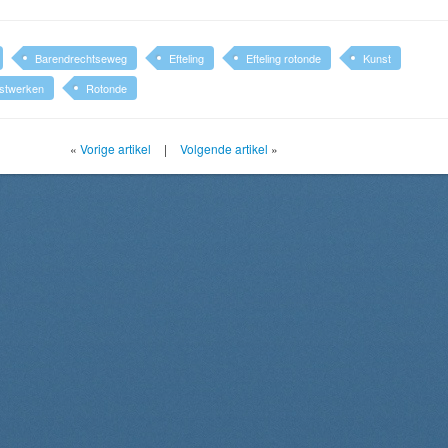
Barendrechtseweg
Efteling
Efteling rotonde
Kunst
stwerken
Rotonde
«
Vorige artikel
|
Volgende artikel
»