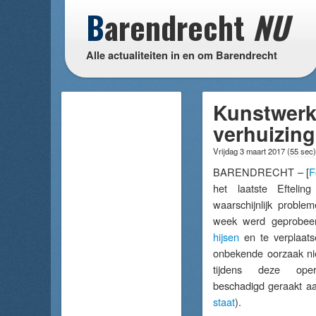
B
arendrecht
NU
Alle actualiteiten in en om Barendrecht
Kunstwerke
verhuizing
Vrijdag 3 maart 2017
(
55 sec
)
BARENDRECHT – [
F
het laatste Eftelin
waarschijnlijk proble
week werd geprobeer
hijsen
en te verplaats
onbekende oorzaak nie
tijdens deze oper
beschadigd geraakt aa
staat
).