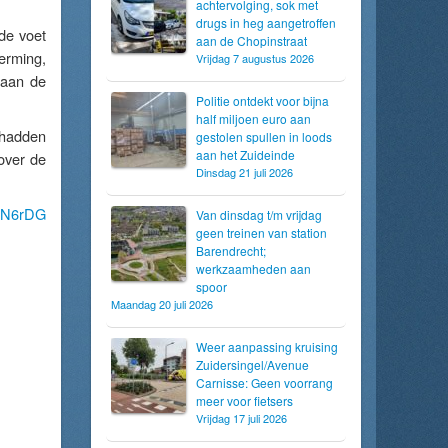
achtervolging, sok met
drugs in heg aangetroffen
de voet
aan de Chopinstraat
herming,
Vrijdag 7 augustus 2026
 aan de
Politie ontdekt voor bijna
half miljoen euro aan
 hadden
gestolen spullen in loods
aan het Zuideinde
over de
Dinsdag 21 juli 2026
BcN6rDG
Van dinsdag t/m vrijdag
geen treinen van station
Barendrecht;
werkzaamheden aan
spoor
Maandag 20 juli 2026
Weer aanpassing kruising
Zuidersingel/Avenue
Carnisse: Geen voorrang
meer voor fietsers
Vrijdag 17 juli 2026