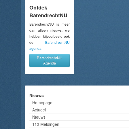
Ontdek
BarendrechtNU
BarendrechtNU is meer
dan alleen nieuws, we
hebben bijvoorbeeld ook
de
BarendrechtNU
agenda
BarendrechtNU
Agenda
Nieuws
Homepage
Actueel
Nieuws
112 Meldingen