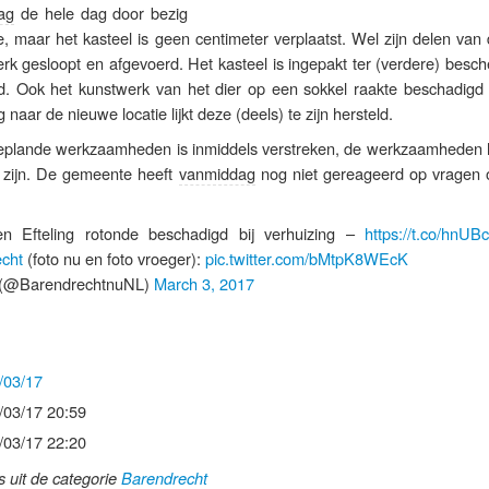
ag
de hele dag door bezig
 maar het kasteel is geen centimeter verplaatst. Wel zijn delen van 
werk gesloopt en afgevoerd. Het kasteel is ingepakt ter (verdere) besc
d. Ook het kunstwerk van het dier op een sokkel raakte beschadigd
g naar de nieuwe locatie lijkt deze (deels) te zijn hersteld.
geplande werkzaamheden is inmiddels verstreken, de werkzaamheden
 zijn. De gemeente heeft
vanmiddag
nog niet gereageerd op vragen 
en Efteling rotonde beschadigd bij verhuizing –
https://t.co/hnU
cht
(foto nu en foto vroeger):
pic.twitter.com/bMtpK8WEcK
(@BarendrechtnuNL)
March 3, 2017
/03/17
/03/17 20:59
/03/17 22:20
ls uit de categorie
Barendrecht