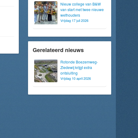
Nieuw college van B&W
van start met twee nieuwe
wethouders
Vrijdag 17 juli 2026
Gerelateerd nieuws
Rotonde Boezemweg-
Ziedewij krijgt extra
ontsluiting
Vrijdag 10 april 2026