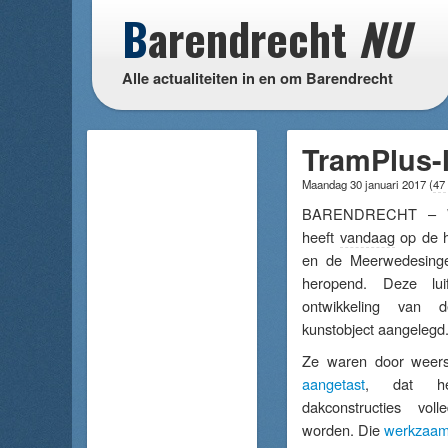
B
arendrecht
NU
Alle actualiteiten in en om Barendrecht
TramPlus-l
Maandag 30 januari 2017
(
47
BARENDRECHT – We
heeft
vandaag
op de h
en de Meerwedesingel
heropend. Deze lui
ontwikkeling van
kunstobject aangelegd
Ze waren door weers
aangetast
, dat h
dakconstructies vol
worden. Die
werkzaa