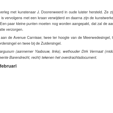
verleg met kunstenaar J. Doorenweerd in oude luister hersteld. Ze zi
k is vervolgens met een kraan verwijderd en daarna zijn de kunstwerk
Een paar kleine punten moeten nog worden aangepakt, dat zal de a
atie verzorgen.
s aan de Avenue Carnisse; twee ter hoogte van de Meerwedesingel, t
rdersingel en twee bij de Zuidersingel.
rguoum (aannemer Yasbouw, links), wethouder Dirk Vermaat (mid
ente Barendrecht, recht) tekenen het overdrachtsdocument.
februari