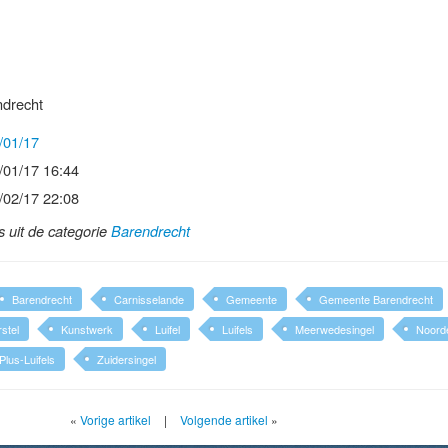
drecht
/01/17
/01/17 16:44
/02/17 22:08
ls uit de categorie
Barendrecht
Barendrecht
Carnisselande
Gemeente
Gemeente Barendrecht
stel
Kunstwerk
Luifel
Luifels
Meerwedesingel
Noorde
lus-Luifels
Zuidersingel
«
Vorige artikel
|
Volgende artikel
»