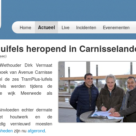
Actueel
Home
Live
Incidenten
Evenementen
uifels heropend in Carnisseland
 sec
)
thouder Dirk Vermaat
oek van Avenue Carnisse
 de zes TramPlus-luifels
fels werden tijdens de
 de wijk Meerwede als
.
invloeden echter dermate
et houtwerk en de
ledig vernieuwd moesten
mheden
zijn nu
afgerond
.