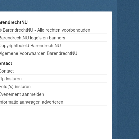
arendrechtNU
© BarendrechtNU - Alle rechten voorbehouden
BarendrechtNU logo's en banners
Copyrightbeleid BarendrechtNU
Algemene Voorwaarden BarendrechtNU
ontact
Contact
Tip insturen
Foto('s) insturen
Evenement aanmelden
Informatie aanvragen adverteren