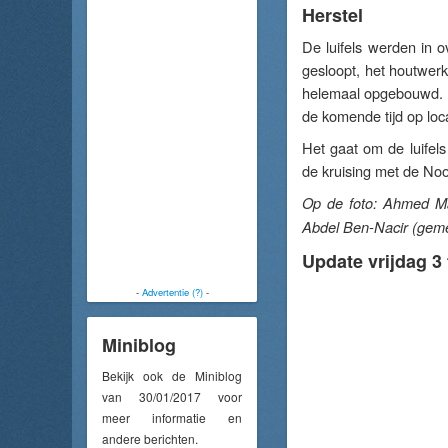
Herstel
De luifels werden in o
gesloopt, het houtwer
helemaal opgebouwd. 
de komende tijd op loc
Het gaat om de luifel
de kruising met de Noo
Op de foto: Ahmed Ma
Abdel Ben-Nacir (geme
Update vrijdag 3 
-
Advertentie (?)
-
Miniblog
Bekijk ook de Miniblog
van 30/01/2017 voor
meer informatie en
andere berichten.