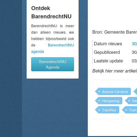
Ontdek
BarendrechtNU
BarendrechtNU is meer
Bron:
Gemeente Baren
dan alleen nieuws, we
hebben bijvoorbeeld ook
Datum nieuws
30
de
BarendrechtNU
agenda
Gepubliceerd
30
Laatste update
03
BarendrechtNU
Agenda
Bekijk hier meer artike
Avenue Carnisse
Heropening
Her
TramPlus
TramP