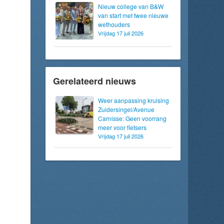
Nieuw college van B&W
van start met twee nieuwe
wethouders
Vrijdag 17 juli 2026
Gerelateerd nieuws
Weer aanpassing kruising
Zuidersingel/Avenue
Carnisse: Geen voorrang
meer voor fietsers
Vrijdag 17 juli 2026