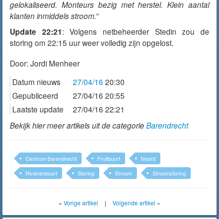
gelokaliseerd. Monteurs bezig met herstel. Klein aantal
klanten inmiddels stroom.
”
Update 22:21
: Volgens netbeheerder Stedin zou de
storing om 22:15 uur weer volledig zijn opgelost.
Door:
Jordi Menheer
Datum nieuws
27/04/16
20:30
Gepubliceerd
27/04/16 20:55
Laatste update
27/04/16 22:21
Bekijk hier meer artikels uit de categorie
Barendrecht
Centrum Barendrecht
Fruitbuurt
Noord
Rivierenbuurt
Storing
Stroom
Stroomstoring
«
Vorige artikel
|
Volgende artikel
»