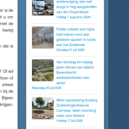
achtervolging, sok met
drugs in heg aangetroffen
r is de
aan de Chopinstraat
nt u om
Vrijdag 7 augustus 2026
 met de
Politie ontdekt voor bijna
hierbij
half miljoen euro aan
gestolen spullen in loods
aan het Zuideinde
 dat is
Dinsdag 21 juli 2026
Van dinsdag t/m vrijdag
geen treinen van station
? Of wil
Barendrecht;
ofoon of
werkzaamheden aan
spoor
 orkest
Maandag 20 juli 2026
 bij de
 Bijeen
Weer aanpassing kruising
krijgen.
Zuidersingel/Avenue
Carnisse: Geen voorrang
meer voor fietsers
Vrijdag 17 juli 2026