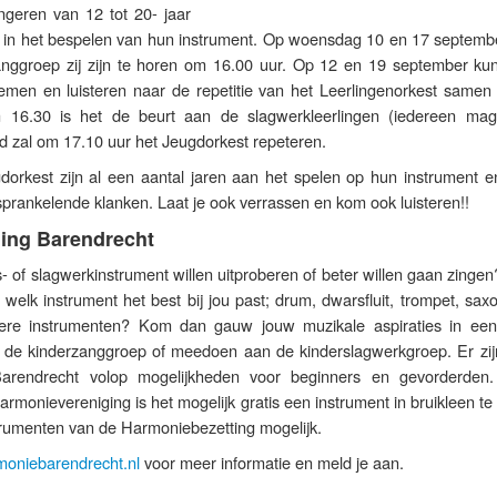
ngeren van 12 tot 20- jaar
rd in het bespelen van hun instrument. Op woensdag 10 en 17 septembe
anggroep zij zijn te horen om 16.00 uur. Op 12 en 19 september ku
nemen en luisteren naar de repetitie van het Leerlingenorkest samen
Om 16.30 is het de beurt aan de slagwerkleerlingen (iedereen mag 
nd zal om 17.10 uur het Jeugdorkest repeteren.
dorkest zijn al een aantal jaren aan het spelen op hun instrument en
prankelende klanken. Laat je ook verrassen en kom ook luisteren!!
ing Barendrecht
s- of slagwerkinstrument willen uitproberen of beter willen gaan zingen
welk instrument het best bij jou past; drum, dwarsfluit, trompet, sax
re instrumenten? Kom dan gauw jouw muzikale aspiraties in een
n de kinderzanggroep of meedoen aan de kinderslagwerkgroep. Er zijn
arendrecht volop mogelijkheden voor beginners en gevorderden.
monievereniging is het mogelijk gratis een instrument in bruikleen te 
strumenten van de Harmoniebezetting mogelijk.
moniebarendrecht.nl
voor meer informatie en meld je aan.