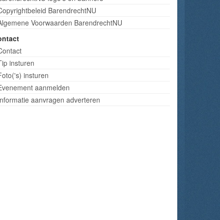
Copyrightbeleid BarendrechtNU
Algemene Voorwaarden BarendrechtNU
ontact
Contact
Tip insturen
Foto('s) insturen
Evenement aanmelden
Informatie aanvragen adverteren