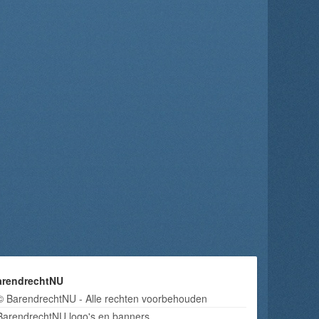
arendrechtNU
© BarendrechtNU - Alle rechten voorbehouden
BarendrechtNU logo's en banners