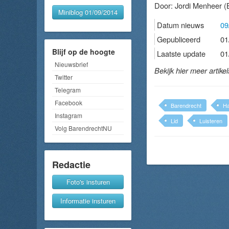
Door:
Jordi Menheer
(B
Miniblog 01/09/2014
Datum nieuws
09
Gepubliceerd
01
Blijf op de hoogte
Laatste update
01
Nieuwsbrief
Bekijk hier meer artike
Twitter
Telegram
Facebook
Barendrecht
Ha
Instagram
Lid
Luisteren
Volg BarendrechtNU
Redactie
Foto's insturen
Informatie insturen