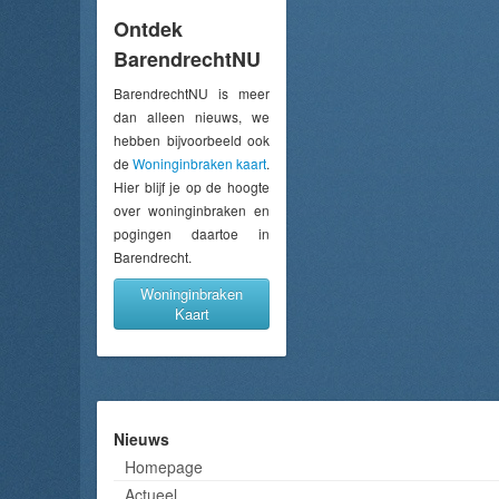
Ontdek
BarendrechtNU
BarendrechtNU is meer
dan alleen nieuws, we
hebben bijvoorbeeld ook
de
Woninginbraken kaart
.
Hier blijf je op de hoogte
over woninginbraken en
pogingen daartoe in
Barendrecht.
Woninginbraken
Kaart
Nieuws
Homepage
Actueel