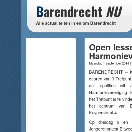
B
arendrecht
NU
Alle actualiteiten in en om Barendrecht
Open lesse
Harmoniev
Maandag 1 september 2014
(
BARENDRECHT – Ko
deuren van ’t Trefpunt
de repetities wil
Harmonievereniging 
het Trefpunt is te vin
het centrum van B
Kuyperstraat 4.
Op dinsdag 9 en 
Jongerenorkest B’tween