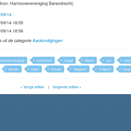
ron: Harmonievereniging Barendrecht)
/09/14
/09/14 18:55
/09/14 18:56
ls uit de categorie
Aankondigingen
rmonieverenging
Instrument
Jeugd
Kijken
Les
Less
Muziek
Open
Orkest
Slagwerk
Trefpunt
Zang
«
Vorige artikel
|
Volgende artikel
»