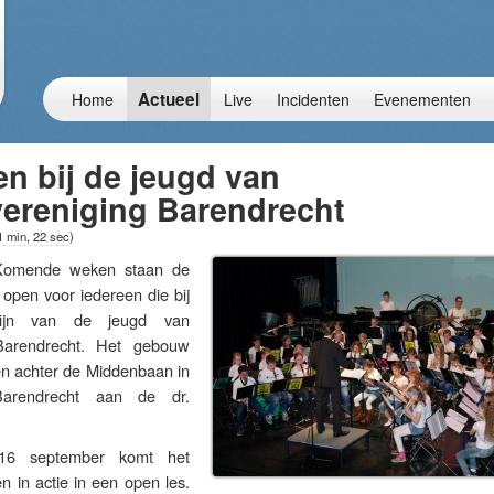
Actueel
Home
Live
Incidenten
Evenementen
n bij de jeugd van
ereniging Barendrecht
1 min, 22 sec
)
mende weken staan de
 open voor iedereen die bij
 zijn van de jeugd van
Barendrecht. Het gebouw
den achter de Middenbaan in
arendrecht aan de dr.
16 september komt het
 in actie in een open les.