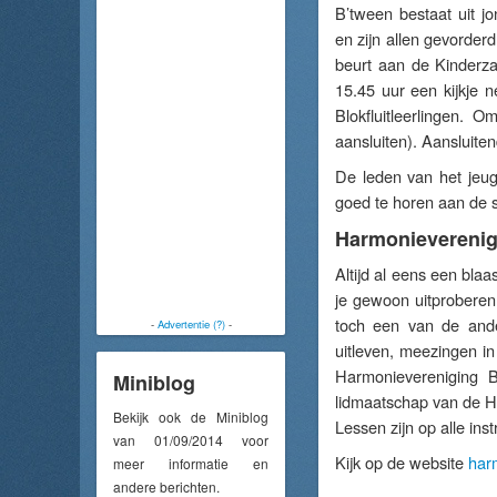
B’tween bestaat uit jo
en zijn allen gevorde
beurt aan de Kinderz
15.45 uur een kijkje 
Blokfluitleerlingen. 
aansluiten). Aansluite
De leden van het jeug
goed te horen aan de s
Harmonieverenig
Altijd al eens een blaa
je gewoon uitproberen 
toch een van de ande
-
Advertentie (?)
-
uitleven, meezingen i
Harmonievereniging B
Miniblog
lidmaatschap van de Har
Bekijk ook de Miniblog
Lessen zijn op alle in
van 01/09/2014 voor
Kijk op de website
har
meer informatie en
andere berichten.