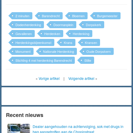
2 minuten
Barendrecht
Bloemen
Burgemeester
Dodenherdenking
Doormanplein
Dorpskerk
Gevallenen
Herdenken
Herdenking
Herdenkingsbijeenkomst
Krans
Kransen
Monument
Nationale Herdenking
Oude Dorpskern
Stichting 4 mei herdenking Barendrecht
Stilte
«
Vorige artikel
|
Volgende artikel
»
Recent nieuws
Dealer aangehouden na achtervolging, sok met drugs in
heg aangetroffen aan de Chopinstraat