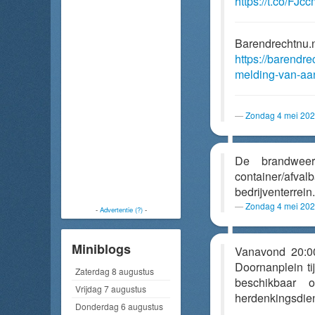
https://t.co/F
Barendrechtnu.
https://barendre
melding-van-aan
Zondag 4 mei 202
De brandwee
container/afv
bedrijventerrein
Zondag 4 mei 202
-
Advertentie (?)
-
Miniblogs
Vanavond 20:00
Doornanplein ti
Zaterdag 8 augustus
beschikbaar
Vrijdag 7 augustus
herdenkingsdien
Donderdag 6 augustus