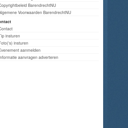
Copyrightbeleid BarendrechtNU
Algemene Voorwaarden BarendrechtNU
ontact
Contact
Tip insturen
Foto('s) insturen
Evenement aanmelden
Informatie aanvragen adverteren