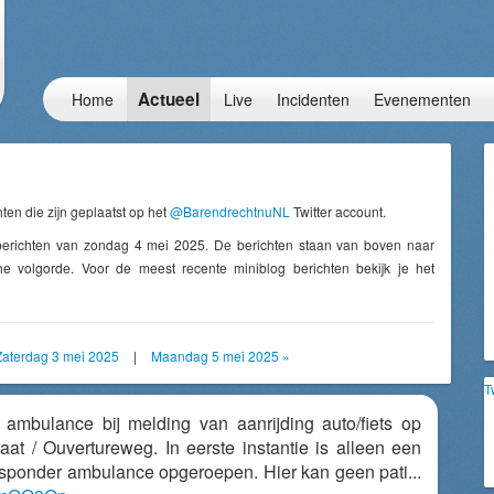
Actueel
Home
Live
Incidenten
Evenementen
ten die zijn geplaatst op het
@BarendrechtnuNL
Twitter account.
berichten van zondag 4 mei 2025. De berichten staan van boven naar
e volgorde. Voor de meest recente miniblog berichten bekijk je het
Zaterdag 3 mei 2025
|
Maandag 5 mei 2025 »
T
n ambulance bij melding van aanrijding auto/fiets op
raat / Ouvertureweg. In eerste instantie is alleen een
responder ambulance opgeroepen. Hier kan geen pati...