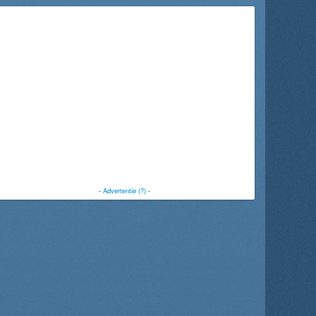
-
Advertentie (?)
-