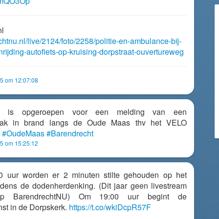
JccmQO3Op
nl
chtnu.nl/live/2124/foto/2258/politie-en-ambulance-bij-
rijding-autofiets-op-kruising-dorpstraat-ouvertureweg
5 om 12:07:08
r is opgeroepen voor een melding van een
albak in brand langs de Oude Maas thv het VELO
.
#OudeMaas
#Barendrecht
5 om 15:25:12
 uur worden er 2 minuten stilte gehouden op het
jdens de dodenherdenking. (Dit jaar geen livestream
 op BarendrechtNU) Om 19:00 uur begint de
st in de Dorpskerk.
https://t.co/wkiDcpR57F