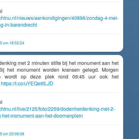
nl
echtnu.nl/nieuws/aankondigingen/40896/zondag-4-mei-
g-in-barendrecht
5 om 18:52:24
enking met 2 minuten stilte bij het monument aan het
 Bij het monument worden kransen gelegd. Morgen
ag) wordt op deze plek rond 09:45 uur ook het
.
https://t.co/uYEQe8ILJD
nl
echtnu.nl/live/2125/foto/2259/dodenherdenking-met-2-
bij-het-monument-aan-het-doornanplein
5 om 20:08:08