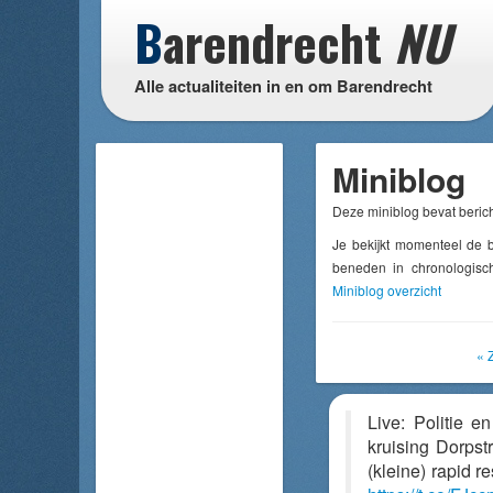
B
arendrecht
NU
Alle actualiteiten in en om Barendrecht
Miniblog
Deze miniblog bevat berich
Je bekijkt momenteel de 
beneden in chronologisch
Miniblog overzicht
« 
Live: Politie e
kruising Dorpst
(kleine) rapid 