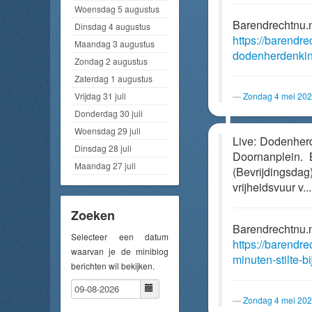
Woensdag 5 augustus
Barendrechtnu.
Dinsdag 4 augustus
https://barendr
Maandag 3 augustus
dodenherdenkin
Zondag 2 augustus
Zaterdag 1 augustus
Vrijdag 31 juli
Zondag 4 mei 202
Donderdag 30 juli
Woensdag 29 juli
Live: Dodenherd
Dinsdag 28 juli
Doornanplein.
Maandag 27 juli
(Bevrijdingsd
vrijheidsvuur v..
Zoeken
Barendrechtnu.
Selecteer een datum
https://barendr
waarvan je de miniblog
minuten-stilte-
berichten wil bekijken.
Zondag 4 mei 202