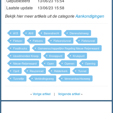
Gepubliceerd
13/06/23 15:54
Laatste update
13/06/23 15:58
Bekijk hier meer artikels uit de categorie
Aankondigingen
A15
Afrit
Barendrecht
Dierensteinweg
Fietsen
Fietsers
Fietserstunnel
Fietstunnel
Foodtrucks
Gemeenschappelijke Regeling Nieuw Reijerwaard
IJsselmondse Knoop
Knooppunt
Kruispunt
Nieuw-Reijerwaard
Open
Openen
Opening
Oprit
Reuzenrad
Ridderkerk
Tunnel
Tunneltje
Verbindingsweg
Verenambachtseweg
«
Vorige artikel
|
Volgende artikel
»