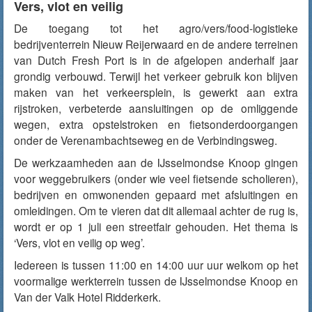
Vers, vlot en veilig
De toegang tot het agro/vers/food-logistieke
bedrijventerrein Nieuw Reijerwaard en de andere terreinen
van Dutch Fresh Port is in de afgelopen anderhalf jaar
grondig verbouwd. Terwijl het verkeer gebruik kon blijven
maken van het verkeersplein, is gewerkt aan extra
rijstroken, verbeterde aansluitingen op de omliggende
wegen, extra opstelstroken en fietsonderdoorgangen
onder de Verenambachtseweg en de Verbindingsweg.
De werkzaamheden aan de IJsselmondse Knoop gingen
voor weggebruikers (onder wie veel fietsende scholieren),
bedrijven en omwonenden gepaard met afsluitingen en
omleidingen. Om te vieren dat dit allemaal achter de rug is,
wordt er op 1 juli een streetfair gehouden. Het thema is
‘Vers, vlot en veilig op weg’.
Iedereen is tussen 11:00 en 14:00 uur uur welkom op het
voormalige werkterrein tussen de IJsselmondse Knoop en
Van der Valk Hotel Ridderkerk.