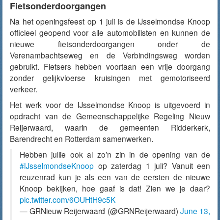
Fietsonderdoorgangen
Na het openingsfeest op 1 juli is de IJsselmondse Knoop
officieel geopend voor alle automobilisten en kunnen de
nieuwe fietsonderdoorgangen onder de
Verenambachtseweg en de Verbindingsweg worden
gebruikt. Fietsers hebben voortaan een vrije doorgang
zonder gelijkvloerse kruisingen met gemotoriseerd
verkeer.
Het werk voor de IJsselmondse Knoop is uitgevoerd in
opdracht van de Gemeenschappelijke Regeling Nieuw
Reijerwaard, waarin de gemeenten Ridderkerk,
Barendrecht en Rotterdam samenwerken.
Hebben jullie ook al zo’n zin in de opening van de
#IJsselmondseKnoop
op zaterdag 1 juli? Vanuit een
reuzenrad kun je als een van de eersten de nieuwe
Knoop bekijken, hoe gaaf is dat! Zien we je daar?
pic.twitter.com/6OUHtH9c5K
— GRNieuw Reijerwaard (@GRNReijerwaard)
June 13,