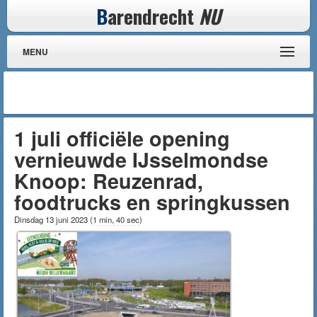
B
arendrecht
NU
MENU
1 juli officiële opening
vernieuwde IJsselmondse
Knoop: Reuzenrad,
foodtrucks en springkussen
Dinsdag 13 juni 2023
(
1 min, 40 sec
)