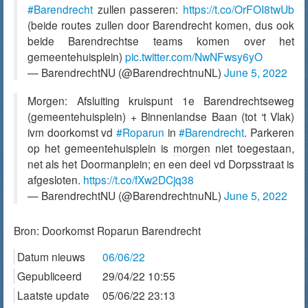
#Barendrecht
zullen passeren:
https://t.co/OrFOI8twUb
(beide routes zullen door Barendrecht komen, dus ook
beide Barendrechtse teams komen over het
gemeentehuisplein)
pic.twitter.com/NwNFwsy6yO
— BarendrechtNU (@BarendrechtnuNL)
June 5, 2022
Morgen: Afsluiting kruispunt 1e Barendrechtseweg
(gemeentehuisplein) + Binnenlandse Baan (tot ‘t Vlak)
ivm doorkomst vd
#Roparun
in
#Barendrecht
. Parkeren
op het gemeentehuisplein is
morgen
niet toegestaan,
net als het Doormanplein; en een deel vd Dorpsstraat is
afgesloten.
https://t.co/fXw2DCjq38
— BarendrechtNU (@BarendrechtnuNL)
June 5, 2022
Bron:
Doorkomst Roparun Barendrecht
Datum nieuws
06/06/22
Gepubliceerd
29/04/22 10:55
Laatste update
05/06/22 23:13