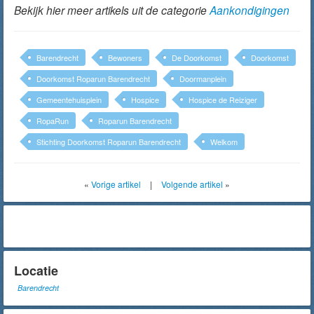
Bekijk hier meer artikels uit de categorie
Aankondigingen
Barendrecht
Bewoners
De Doorkomst
Doorkomst
Doorkomst Roparun Barendrecht
Doormanplein
Gemeentehuisplein
Hospice
Hospice de Reiziger
RopaRun
Roparun Barendrecht
Stichting Doorkomst Roparun Barendrecht
Welkom
«
Vorige artikel
|
Volgende artikel
»
Locatie
Barendrecht