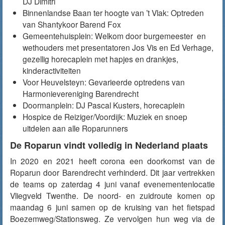
DJ Dimitri
Binnenlandse Baan ter hoogte van ’t Vlak: Optreden
van Shantykoor Barend Fox
Gemeentehuisplein: Welkom door burgemeester en
wethouders met presentatoren Jos Vis en Ed Verhage,
gezellig horecaplein met hapjes en drankjes,
kinderactiviteiten
Voor Heuvelsteyn: Gevarieerde optredens van
Harmonievereniging Barendrecht
Doormanplein: DJ Pascal Kusters, horecaplein
Hospice de Reiziger/Voordijk: Muziek en snoep
uitdelen aan alle Roparunners
De Roparun vindt volledig in Nederland plaats
In 2020 en 2021 heeft corona een doorkomst van de
Roparun door Barendrecht verhinderd. Dit jaar vertrekken
de teams op zaterdag 4 juni vanaf evenementenlocatie
Vliegveld Twenthe. De noord- en zuidroute komen op
maandag 6 juni samen op de kruising van het fietspad
Boezemweg/Stationsweg. Ze vervolgen hun weg via de